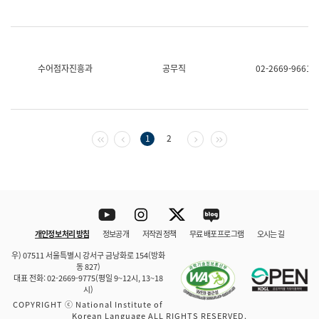
수어점자진흥과
공무직
02-2669-9661
첫 페이지
이전 페이지
다음 페이지
마지막 페이지
1
2
Youtube
Instagram
Twitter
blog
개인정보 처리 방침
정보공개
저작권 정책
무료 배포 프로그램
오시는 길
바로 가기
문체부와 소속기관
우) 07511 서울특별시 강서구 금낭화로 154(방화
동 827)
대표 전화: 02-2669-9775(평일 9~12시, 13~18
시)
COPYRIGHT ⓒ National Institute of
Korean Language ALL RIGHTS RESERVED.