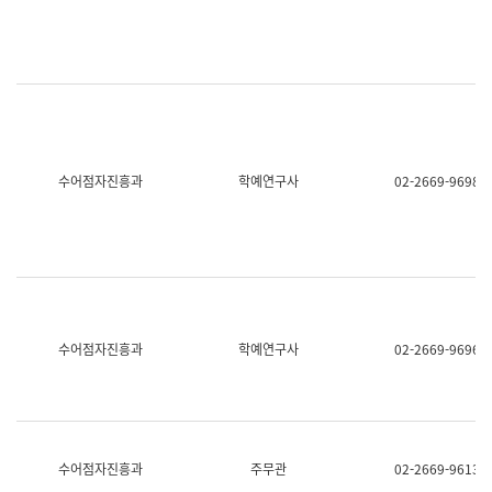
명,
교
직
육
위/
연
직
수
급,
과
전
어
화,
문
담
연
당
구
수어점자진흥과
학예연구사
02-2669-9698
업
실
무)
어
문
연
구
과
어
문
연
수어점자진흥과
학예연구사
02-2669-9696
구
과
(사
전
팀)
언
어
수어점자진흥과
주무관
02-2669-9613
정