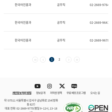
보
한국어진흥과
공무직
02-2669-9764
과
한
국
어
한국어진흥과
공무직
02-2669-9641
진
흥
과
수
한국어진흥과
공무직
02-2669-9678
어
점
자
진
흥
첫 페이지
이전 페이지
다음 페이지
마지막 페이지
1
2
과
Youtube
Instagram
Twitter
blog
개인정보 처리 방침
정보공개
저작권 정책
무료 배포 프로그램
오시는 길
바로 가기
문체부와 소속기관
우) 07511 서울특별시 강서구 금낭화로 154(방화
동 827)
대표 전화: 02-2669-9775(평일 9~12시, 13~18