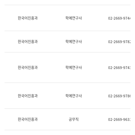
명,
교
직
육
위/
연
한국어진흥과
학예연구사
02-2669-9744
직
수
급,
과
전
어
화,
문
담
연
한국어진흥과
학예연구사
02-2669-9782
당
구
업
실
무)
어
문
연
한국어진흥과
학예연구사
02-2669-9743
구
과
어
문
연
한국어진흥과
학예연구사
02-2669-9786
구
과
(사
전
팀)
한국어진흥과
공무직
02-2669-9631
언
어
정