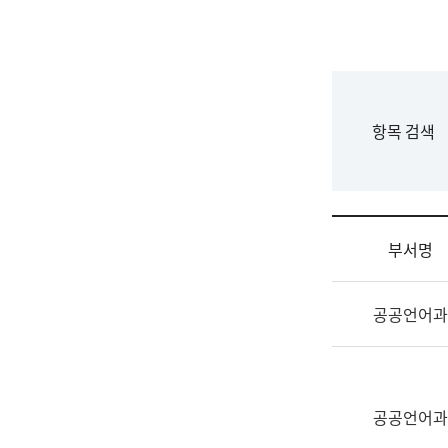
국
립
국
어
원
F
항목 검색
조
o
직
r
도
m
국
어
부서명
원
원
조
장
공공언어과
직
기
및
획
업
연
무
수
소
공공언어과
부
개
기