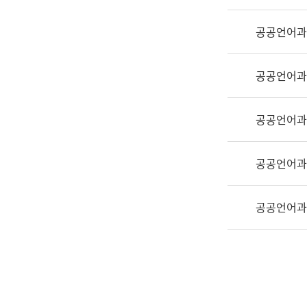
실
어
공공언어과
문
연
구
공공언어과
과
어
문
공공언어과
연
구
공공언어과
과
(사
전
공공언어과
팀)
언
어
정
보
과