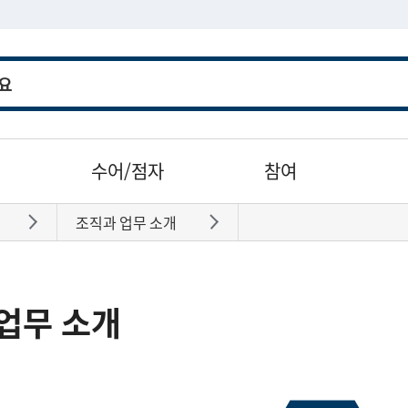
수어/점자
참여
조직과 업무 소개
바로가기
바로가기
업무 소개