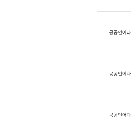
(부
획
서
운
명,
영
직
과
위/
공공언어과
공
직
공
급,
언
전
어
화,
과
담
교
공공언어과
당
육
업
연
무)
수
과
어
문
공공언어과
연
구