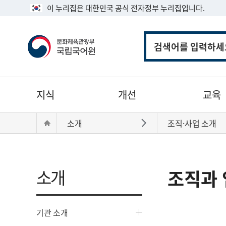
이 누리집은 대한민국 공식 전자정부 누리집입니다.
통
합
검
색
주
지식
개선
교육
메
뉴
현
Home
소개
조직·사업 소개
바로가기
재
위
치:
소개
조직과 
기관 소개