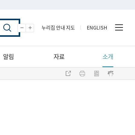
누리집 안내 지도
ENGLISH
전체 
축소
확대
알림
자료
소개
주소 복사
프린트
점자파일 내려받기
점자뷰어 보