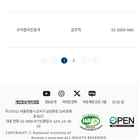
수어점자진흥과
공무직
02-2669-9661
첫 페이지
이전 페이지
다음 페이지
마지막 페이지
1
2
Youtube
Instagram
Twitter
blog
개인정보 처리 방침
정보공개
저작권 정책
무료 배포 프로그램
오시는 길
바로 가기
문체부와 소속기관
우) 07511 서울특별시 강서구 금낭화로 154(방화
동 827)
대표 전화: 02-2669-9775(평일 9~12시, 13~18
시)
COPYRIGHT ⓒ National Institute of
Korean Language ALL RIGHTS RESERVED.