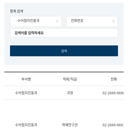
립
국
F
항목 검색
어
o
원
- 수어점자진흥과
전화번호
r
조
m
직
도
국
어
원
원
장
기
획
연
수
부서명
직위/직급
전화
부
기
조
획
수어점자진흥과
과장
02-2669-9690
직
운
및
영
업
과
무
공
소
공
개
언
(부
어
수어점자진흥과
학예연구관
02-2669-9691
서
과