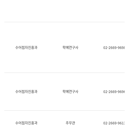
명,
교
직
육
위/
연
직
수
급,
과
전
어
화,
문
담
연
당
구
수어점자진흥과
학예연구사
02-2669-9698
업
실
무)
어
문
연
구
과
어
문
연
수어점자진흥과
학예연구사
02-2669-9696
구
과
(사
전
팀)
언
어
수어점자진흥과
주무관
02-2669-9613
정