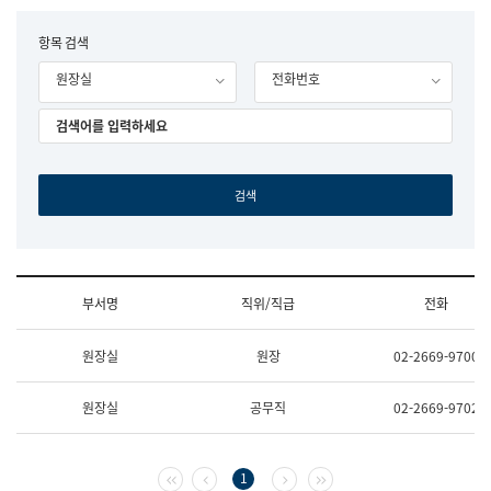
립
국
F
항목 검색
어
o
원
원장실
전화번호
r
조
m
직
도
국
어
원
원
장
기
획
연
수
부서명
직위/직급
전화
부
기
조
획
원장실
원장
02-2669-9700
직
운
및
영
업
과
원장실
공무직
02-2669-9702
무
공
소
공
개
언
(부
어
첫 페이지
이전 페이지
다음 페이지
마지막 페이지
1
서
과