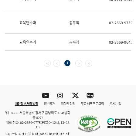
보
과
한
국
교육연수과
공무직
02-2669-9752
어
진
흥
과
교육연수과
공무직
02-2669-9645
수
어
점
자
첫 페이지
이전 페이지
다음 페이지
마지막 페이지
1
진
흥
과
Youtube
Instagram
Twitter
blog
개인정보 처리 방침
정보공개
저작권 정책
무료 배포 프로그램
오시는 길
바로 가기
문체부와 소속기관
우) 07511 서울특별시 강서구 금낭화로 154(방화
동 827)
대표 전화: 02-2669-9775(평일 9~12시, 13~18
시)
COPYRIGHT ⓒ National Institute of