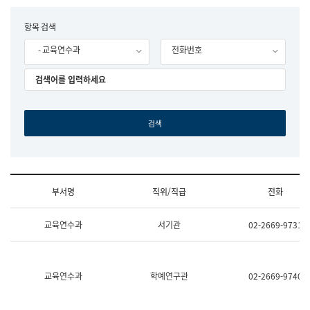
립
국
F
항목 검색
어
o
원
- 교육연수과
전화번호
r
조
m
직
도
국
어
원
원
장
기
획
연
수
부서명
직위/직급
전화
부
기
조
획
교육연수과
서기관
02-2669-9731
직
운
및
영
업
과
무
공
소
공
교육연수과
학예연구관
02-2669-9740
개
언
(부
어
서
과