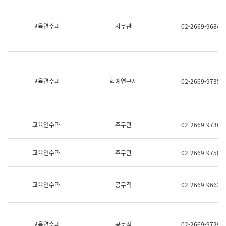
명,
교
직
육
위/
연
교육연수과
사무관
02-2669-9684
직
수
급,
과
전
어
화,
문
담
연
당
구
교육연수과
학예연구사
02-2669-9735
업
실
무)
어
문
연
구
교육연수과
주무관
02-2669-9736
과
어
문
교육연수과
주무관
02-2669-9758
연
구
과
(사
교육연수과
공무직
02-2669-9662
전
팀)
언
어
정
교육연수과
공무직
02-2669-9729