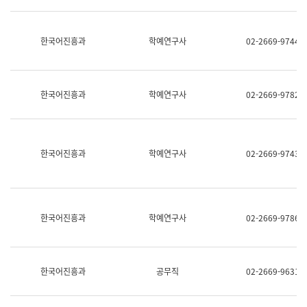
명,
교
직
육
위/
연
한국어진흥과
학예연구사
02-2669-9744
직
수
급,
과
전
어
화,
문
담
연
한국어진흥과
학예연구사
02-2669-9782
당
구
업
실
무)
어
문
연
한국어진흥과
학예연구사
02-2669-9743
구
과
어
문
연
한국어진흥과
학예연구사
02-2669-9786
구
과
(사
전
팀)
한국어진흥과
공무직
02-2669-9631
언
어
정