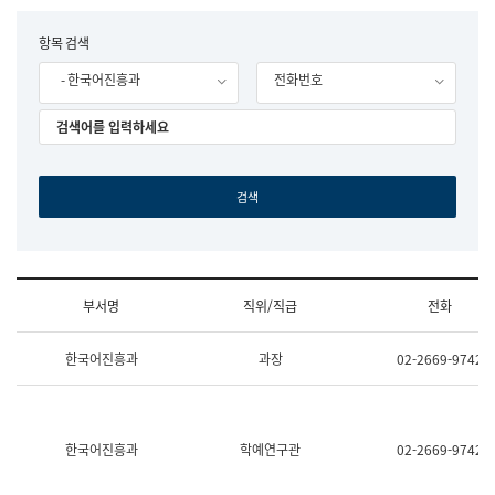
립
국
F
항목 검색
어
o
원
- 한국어진흥과
전화번호
r
조
m
직
도
국
어
원
원
장
기
획
연
수
부서명
직위/직급
전화
부
기
조
획
한국어진흥과
과장
02-2669-9742
직
운
및
영
업
과
무
공
소
공
한국어진흥과
학예연구관
02-2669-9742
개
언
(부
어
서
과