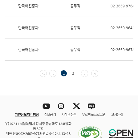
보
한국어진흥과
공무직
02-2669-9764
과
한
국
어
한국어진흥과
공무직
02-2669-9641
진
흥
과
수
한국어진흥과
공무직
02-2669-9678
어
점
자
진
흥
첫 페이지
이전 페이지
다음 페이지
마지막 페이지
1
2
과
Youtube
Instagram
Twitter
blog
개인정보 처리 방침
정보공개
저작권 정책
무료 배포 프로그램
오시는 길
바로 가기
문체부와 소속기관
우) 07511 서울특별시 강서구 금낭화로 154(방화
동 827)
대표 전화: 02-2669-9775(평일 9~12시, 13~18