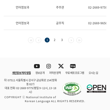
보
과
언어정보과
주무관
02-2669-9759
한
국
어
언어정보과
공무직
02-2669-9650
진
흥
과
수
첫 페이지
이전 페이지
다음 페이지
마지막 페이지
1
2
3
어
점
자
진
흥
과
Youtube
Instagram
Twitter
blog
개인정보 처리 방침
정보공개
저작권 정책
무료 배포 프로그램
오시는 길
바로 가기
문체부와 소속기관
우) 07511 서울특별시 강서구 금낭화로 154(방화
동 827)
대표 전화: 02-2669-9775(평일 9~12시, 13~18
시)
COPYRIGHT ⓒ National Institute of
Korean Language ALL RIGHTS RESERVED.