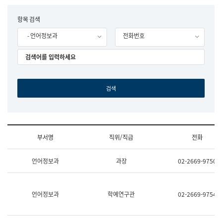
립
국
F
항목 검색
어
o
원
- 언어정보과
전화번호
r
조
m
직
도
국
어
원
원
장
기
획
연
수
부서명
직위/직급
전화
부
기
조
획
언어정보과
과장
02-2669-9750
직
운
및
영
업
과
무
공
언어정보과
학예연구관
02-2669-9754
소
공
개
언
(부
어
서
과