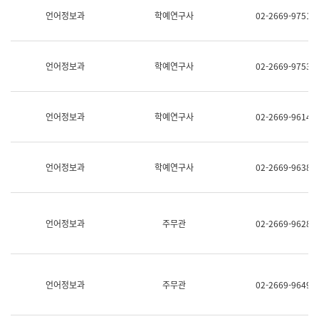
명,
교
언어정보과
학예연구사
02-2669-9751
직
육
위/
연
직
수
급,
과
언어정보과
학예연구사
02-2669-9753
전
어
화,
문
담
연
당
구
언어정보과
학예연구사
02-2669-9614
업
실
무)
어
문
연
언어정보과
학예연구사
02-2669-9638
구
과
어
문
연
언어정보과
주무관
02-2669-9628
구
과
(사
전
팀)
언어정보과
주무관
02-2669-9649
언
어
정