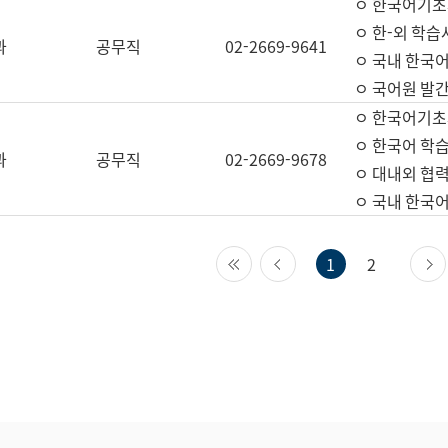
ㅇ 한국어기초
ㅇ 한-외 학습
과
공무직
02-2669-9641
ㅇ 국내 한국
ㅇ 국어원 발간
ㅇ 한국어기초
ㅇ 한국어 학
과
공무직
02-2669-9678
ㅇ 대내외 협력
ㅇ 국내 한국
첫 페이지
이전 페이지
1
2