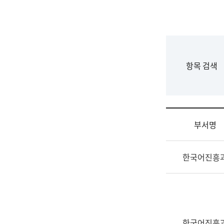
국
립
국
어
원
F
항목 검색
조
o
직
r
도
m
국
어
부서명
원
원
조
장
한국어진흥
직
기
및
획
업
연
무
수
소
부
개
기
한국어진흥