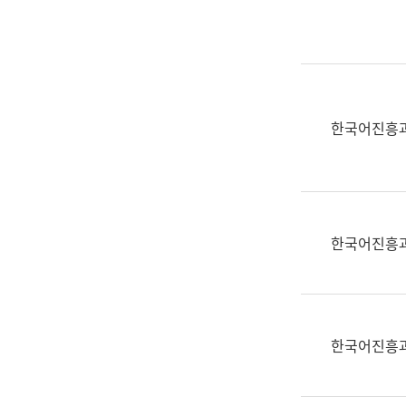
실
어
문
연
구
과
한국어진흥
어
문
연
구
과
한국어진흥
(사
전
팀)
언
어
한국어진흥
정
보
과