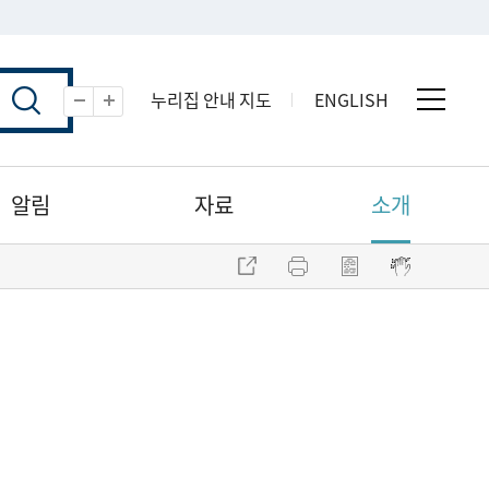
누리집 안내 지도
ENGLISH
전체 
축소
확대
알림
자료
소개
주소 복사
프린트
점자파일 내려받기
점자뷰어 보