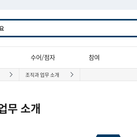
수어/점자
참여
조직과 업무 소개
바로가기
바로가기
업무 소개