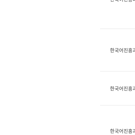
(부
획
서
운
명,
영
직
과
위/
공
직
공
급,
언
한국어진흥
전
어
화,
과
담
교
당
육
업
연
한국어진흥
무)
수
과
어
문
연
구
한국어진흥