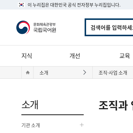
이 누리집은 대한민국 공식 전자정부 누리집입니다.
통
합
검
색
주
지식
개선
교육
메
뉴
현
Home
소개
조직·사업 소개
바로가기
재
위
치:
소개
조직과 
기관 소개