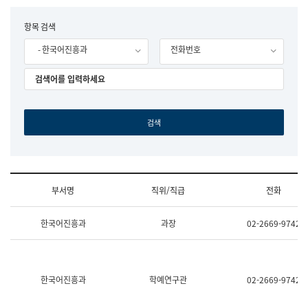
립
국
F
항목 검색
어
o
원
- 한국어진흥과
전화번호
r
조
m
직
도
국
어
원
원
장
기
획
연
수
부서명
직위/직급
전화
부
기
조
획
한국어진흥과
과장
02-2669-9742
직
운
및
영
업
과
무
공
소
공
한국어진흥과
학예연구관
02-2669-9742
개
언
(부
어
서
과