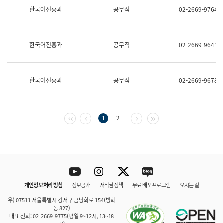
보
한국어진흥과
공무직
02-2669-9764
과
한
국
어
한국어진흥과
공무직
02-2669-9641
진
흥
과
수
한국어진흥과
공무직
02-2669-9678
어
점
자
진
흥
첫 페이지
이전 페이지
다음 페이지
마지막 페이지
1
2
과
Youtube
Instagram
Twitter
blog
개인정보 처리 방침
정보공개
저작권 정책
무료 배포 프로그램
오시는 길
바로 가기
문체부와 소속기관
우) 07511 서울특별시 강서구 금낭화로 154(방화
동 827)
대표 전화: 02-2669-9775(평일 9~12시, 13~18