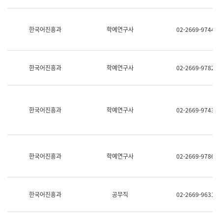
명,
교
직
육
위/
연
한국어진흥과
학예연구사
02-2669-9744
직
수
급,
과
전
어
화,
문
담
연
한국어진흥과
학예연구사
02-2669-9782
당
구
업
실
무)
어
문
연
한국어진흥과
학예연구사
02-2669-9743
구
과
어
문
연
한국어진흥과
학예연구사
02-2669-9786
구
과
(사
전
팀)
한국어진흥과
공무직
02-2669-9631
언
어
정