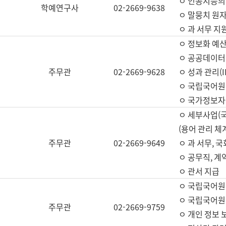
ㅇ 인공지능의
학예연구사
02-2669-9638
ㅇ 말뭉치 원자
ㅇ 과 서무 지
ㅇ 정보화 예산
ㅇ 공공데이터 
주무관
02-2669-9628
ㅇ 성과 관리(
ㅇ 국립국어원
ㅇ 국가정보자
ㅇ 세부사업(
(용어 관리 체
주무관
02-2669-9649
ㅇ 과 서무, 
ㅇ 공무직, 계
ㅇ 관서 지급
ㅇ 국립국어원
ㅇ 국립국어원
주무관
02-2669-9759
ㅇ 개인 정보 