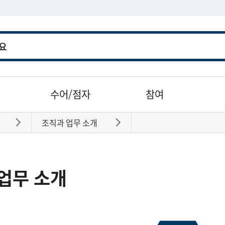
수어/점자
참여
조직과 업무 소개
바로가기
바로가기
업무 소개