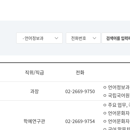
- 언어정보과
전화번호
직위/직급
전화
ㅇ 언어정보과
과장
02-2669-9750
ㅇ 국립국어원
ㅇ 주요 업무,
ㅇ 언어문화자
학예연구관
02-2669-9754
ㅇ 언어문화자
ㅇ 국어 말뭉치