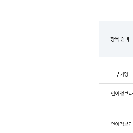
국
립
국
어
원
F
항목 검색
조
o
직
r
도
m
국
어
부서명
원
원
조
장
언어정보과
직
기
및
획
업
연
무
수
소
언어정보과
부
개
기