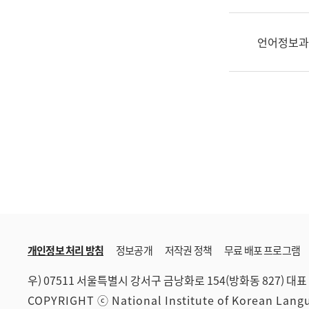
한
국
어
언어정보과
진
흥
과
수
어
점
자
진
흥
과
개인정보 처리 방침
정보공개
저작권 정책
무료 배포 프로그램
우) 07511 서울특별시 강서구 금낭화로 154(방화동 827)
대표 
COPYRIGHT ⓒ National Institute of Korean Lan