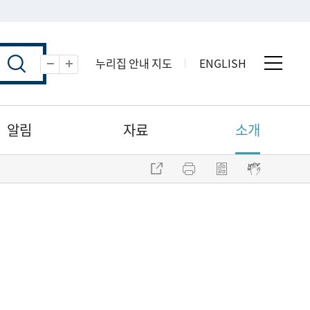
누리집 안내 지도
ENGLISH
전체 
축소
확대
알림
자료
소개
주소 복사
프린트
점자파일 내려받기
점자뷰어 보