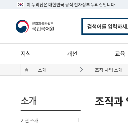
이 누리집은 대한민국 공식 전자정부 누리집입니다.
통
합
검
색
주
지식
개선
교육
메
뉴
현
Home
소개
조직·사업 소개
바로가기
재
위
치:
소개
조직과 
기관 소개