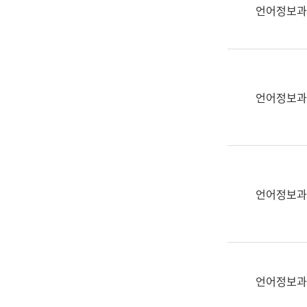
실
언어정보과
어
문
연
구
과
언어정보과
어
문
연
구
과
(사
언어정보과
전
팀)
언
어
정
언어정보과
보
과