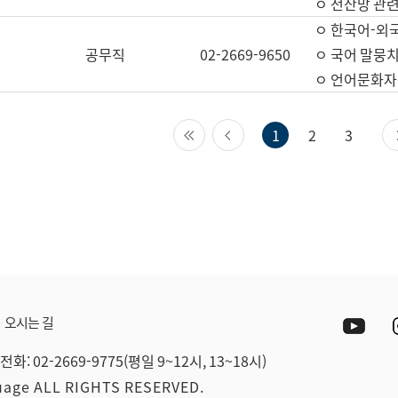
ㅇ 전산망 관련
ㅇ 한국어-외
공무직
02-2669-9650
ㅇ 국어 말뭉치
ㅇ 언어문화자원
첫 페이지
이전 페이지
1
2
3
Yout
오시는 길
전화: 02-2669-9775(평일 9~12시, 13~18시)
guage ALL RIGHTS RESERVED.