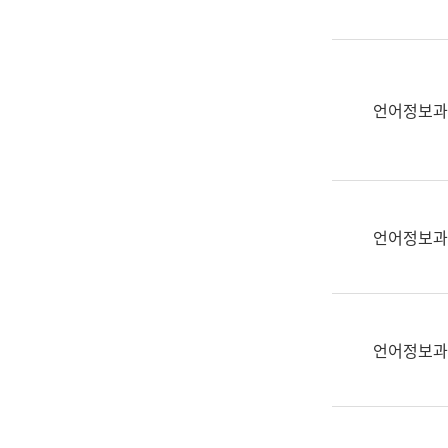
(부
획
서
운
명,
영
직
과
위/
언어정보과
공
직
공
급,
언
전
어
화,
과
담
교
언어정보과
당
육
업
연
무)
수
과
언어정보과
어
문
연
구