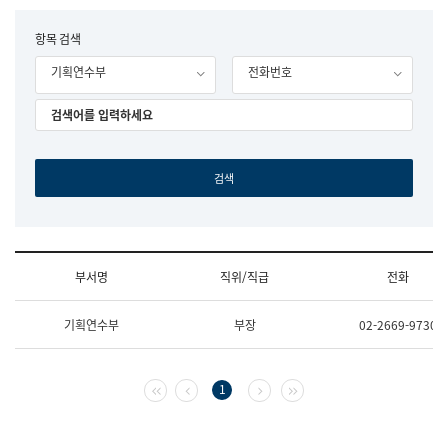
립
국
F
항목 검색
어
o
원
기획연수부
전화번호
r
조
m
직
도
국
어
원
원
장
기
획
연
수
부서명
직위/직급
전화
부
기
조
획
기획연수부
부장
02-2669-9730
직
운
및
영
업
과
무
공
첫 페이지
이전 페이지
다음 페이지
마지막 페이지
1
소
공
개
언
(부
어
서
과