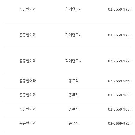
명,
교
공공언어과
학예연구사
02-2669-9738
직
육
위/
연
직
수
급,
과
전
어
공공언어과
학예연구사
02-2669-9733
화,
문
담
연
당
구
업
실
무)
어
공공언어과
학예연구사
02-2669-9724
문
연
구
과
공공언어과
공무직
02-2669-9667
어
문
연
공공언어과
공무직
02-2669-9639
구
과
(사
공공언어과
공무직
02-2669-9680
전
팀)
언
공공언어과
공무직
02-2669-9728
어
정