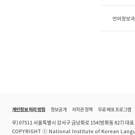
한
국
어
언어정보과
진
흥
과
수
어
점
자
진
흥
과
개인정보 처리 방침
정보공개
저작권 정책
무료 배포 프로그램
우) 07511 서울특별시 강서구 금낭화로 154(방화동 827)
대표 
COPYRIGHT ⓒ National Institute of Korean Lan