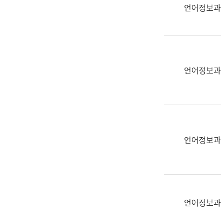
실
언어정보과
어
문
연
구
과
언어정보과
어
문
연
구
과
(사
언어정보과
전
팀)
언
어
정
언어정보과
보
과