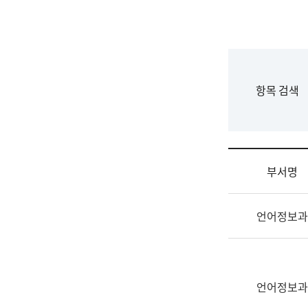
국
립
국
어
원
F
항목 검색
조
o
직
r
도
m
국
어
부서명
원
원
조
장
언어정보과
직
기
및
획
업
연
무
수
소
언어정보과
부
개
기