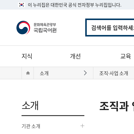
이 누리집은 대한민국 공식 전자정부 누리집입니다.
통
합
검
색
주
지식
개선
교육
메
뉴
현
Home
소개
조직·사업 소개
바로가기
재
위
치:
소개
조직과 
기관 소개