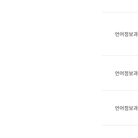
(부
획
서
운
명,
영
직
과
위/
언어정보과
공
직
공
급,
언
전
어
화,
과
담
교
언어정보과
당
육
업
연
무)
수
과
언어정보과
어
문
연
구