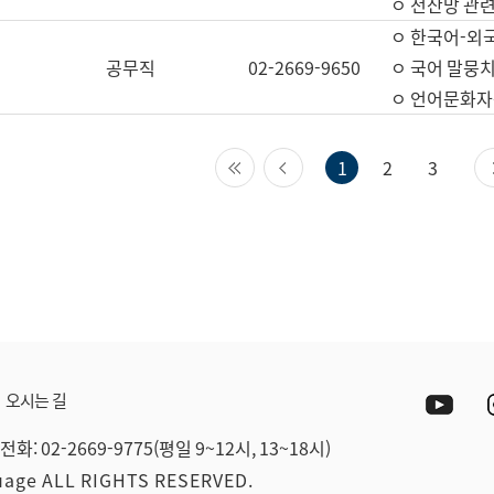
ㅇ 전산망 관련
ㅇ 한국어-외
공무직
02-2669-9650
ㅇ 국어 말뭉치
ㅇ 언어문화자원
첫 페이지
이전 페이지
1
2
3
Yout
오시는 길
전화: 02-2669-9775(평일 9~12시, 13~18시)
guage ALL RIGHTS RESERVED.