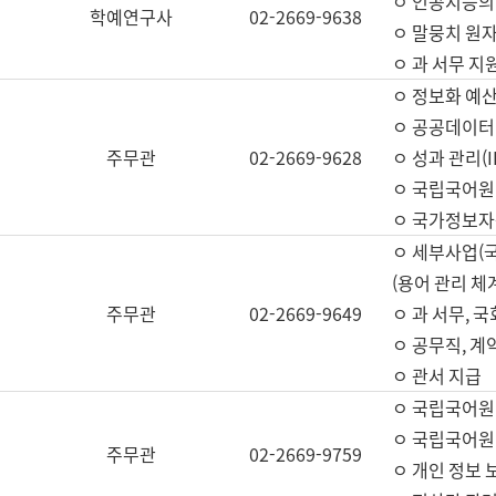
ㅇ 인공지능의
학예연구사
02-2669-9638
ㅇ 말뭉치 원자
ㅇ 과 서무 지
ㅇ 정보화 예산
ㅇ 공공데이터 
주무관
02-2669-9628
ㅇ 성과 관리(
ㅇ 국립국어원
ㅇ 국가정보자
ㅇ 세부사업(
(용어 관리 체
주무관
02-2669-9649
ㅇ 과 서무, 
ㅇ 공무직, 계
ㅇ 관서 지급
ㅇ 국립국어원
ㅇ 국립국어원
주무관
02-2669-9759
ㅇ 개인 정보 