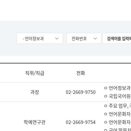
- 언어정보과
전화번호
직위/직급
전화
ㅇ 언어정보과
과장
02-2669-9750
ㅇ 국립국어원
ㅇ 주요 업무,
ㅇ 언어문화자
학예연구관
02-2669-9754
ㅇ 언어문화자
ㅇ 국어 말뭉치