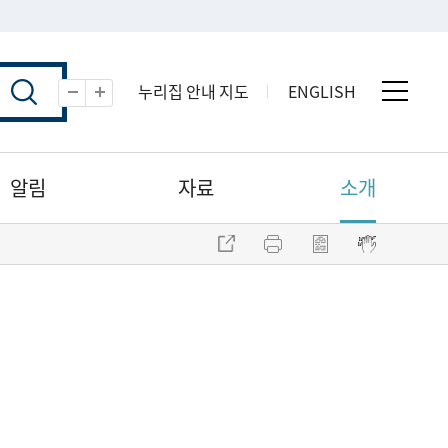
누리집 안내 지도
ENGLISH
전체 
축소
확대
알림
자료
소개
주소 복사
프린트
점자파일 내려받기
점자뷰어 보