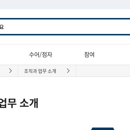
수어/점자
참여
조직과 업무 소개
바로가기
바로가기
업무 소개