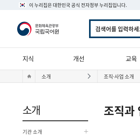
이 누리집은 대한민국 공식 전자정부 누리집입니다.
통
합
검
색
주
지식
개선
교육
메
뉴
현
Home
소개
조직·사업 소개
바로가기
재
위
치:
소개
조직과 
기관 소개