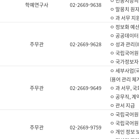
ㅇ 인공지능의
학예연구사
02-2669-9638
ㅇ 말뭉치 원자
ㅇ 과 서무 지
ㅇ 정보화 예산
ㅇ 공공데이터 
주무관
02-2669-9628
ㅇ 성과 관리(
ㅇ 국립국어원
ㅇ 국가정보자
ㅇ 세부사업(
(용어 관리 체
주무관
02-2669-9649
ㅇ 과 서무, 
ㅇ 공무직, 계
ㅇ 관서 지급
ㅇ 국립국어원
ㅇ 국립국어원
주무관
02-2669-9759
ㅇ 개인 정보 