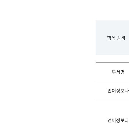
국
립
국
어
원
F
항목 검색
조
o
직
r
도
m
국
어
부서명
원
원
조
장
언어정보과
직
기
및
획
업
연
무
수
소
언어정보과
부
개
기