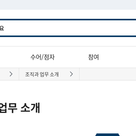
수어/점자
참여
조직과 업무 소개
바로가기
바로가기
업무 소개