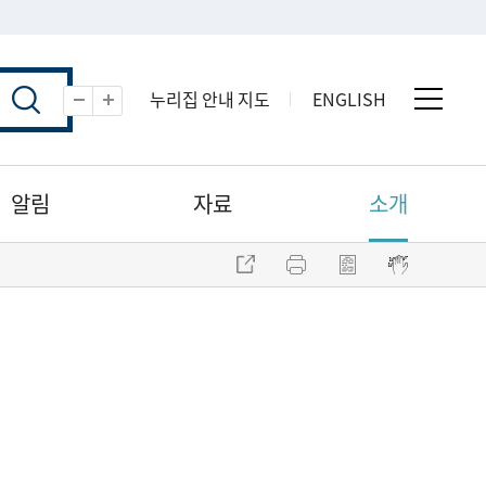
누리집 안내 지도
ENGLISH
전체 
축소
확대
알림
자료
소개
주소 복사
프린트
점자파일 내려받기
점자뷰어 보