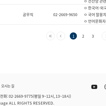
ㅇ 전산망 관련
ㅇ 한국어-외
공무직
02-2669-9650
ㅇ 국어 말뭉치
ㅇ 언어문화자원
첫 페이지
이전 페이지
1
2
3
Yout
오시는 길
전화: 02-2669-9775(평일 9~12시, 13~18시)
guage ALL RIGHTS RESERVED.