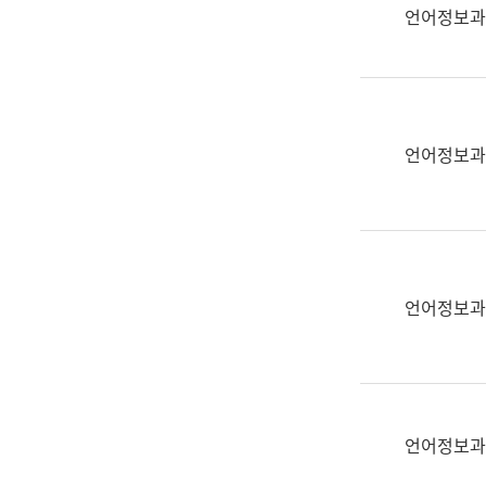
실
언어정보과
어
문
연
구
과
언어정보과
어
문
연
구
과
(사
언어정보과
전
팀)
언
어
정
언어정보과
보
과