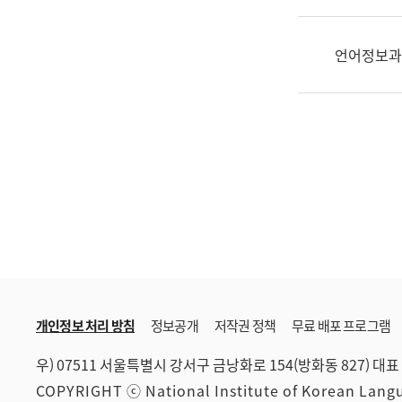
한
국
어
언어정보과
진
흥
과
수
어
점
자
진
흥
과
개인정보 처리 방침
정보공개
저작권 정책
무료 배포 프로그램
우) 07511 서울특별시 강서구 금낭화로 154(방화동 827)
대표 
COPYRIGHT ⓒ National Institute of Korean Lan