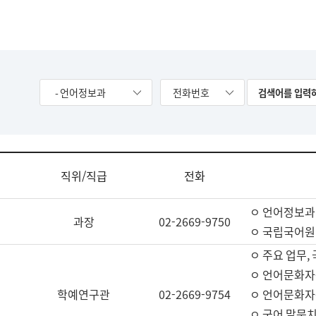
- 언어정보과
전화번호
직위/직급
전화
ㅇ 언어정보과
과장
02-2669-9750
ㅇ 국립국어원
ㅇ 주요 업무,
ㅇ 언어문화자
학예연구관
02-2669-9754
ㅇ 언어문화자
ㅇ 국어 말뭉치