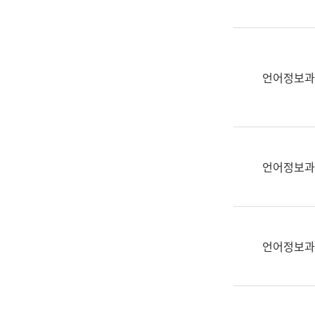
(부
획
서
운
명,
영
직
과
위/
언어정보과
공
직
공
급,
언
전
어
화,
과
담
교
언어정보과
당
육
업
연
무)
수
과
언어정보과
어
문
연
구