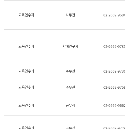
명,
교
직
육
위/
연
교육연수과
사무관
02-2669-9684
직
수
급,
과
전
어
화,
문
담
연
당
구
교육연수과
학예연구사
02-2669-9735
업
실
무)
어
문
연
구
교육연수과
주무관
02-2669-9736
과
어
문
교육연수과
주무관
02-2669-9758
연
구
과
(사
교육연수과
공무직
02-2669-9662
전
팀)
언
어
정
교육연수과
공무직
02-2669-9729