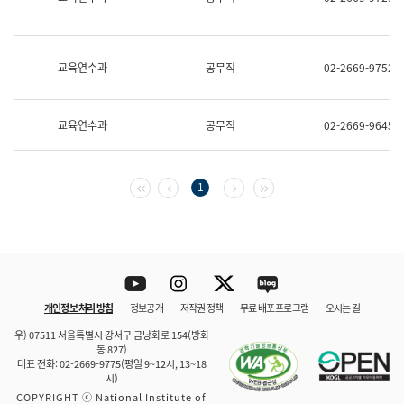
보
과
한
국
교육연수과
공무직
02-2669-9752
어
진
흥
과
교육연수과
공무직
02-2669-9645
수
어
점
자
첫 페이지
이전 페이지
다음 페이지
마지막 페이지
1
진
흥
과
Youtube
Instagram
Twitter
blog
개인정보 처리 방침
정보공개
저작권 정책
무료 배포 프로그램
오시는 길
바로 가기
문체부와 소속기관
우) 07511 서울특별시 강서구 금낭화로 154(방화
동 827)
대표 전화: 02-2669-9775(평일 9~12시, 13~18
시)
COPYRIGHT ⓒ National Institute of