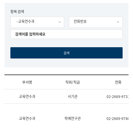
립
국
F
항목 검색
어
o
원
- 교육연수과
전화번호
r
조
m
직
도
국
어
원
원
장
기
획
연
수
부서명
직위/직급
전화
부
기
조
획
교육연수과
서기관
02-2669-9731
직
운
및
영
업
과
무
공
소
공
교육연수과
학예연구관
02-2669-9740
개
언
(부
어
서
과