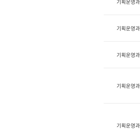
기획운영과
(부
획
서
운
명,
영
직
기획운영과
과
위/
공
직
공
급,
언
기획운영과
전
어
화,
과
담
교
당
육
기획운영과
업
연
무)
수
과
어
문
기획운영과
연
구