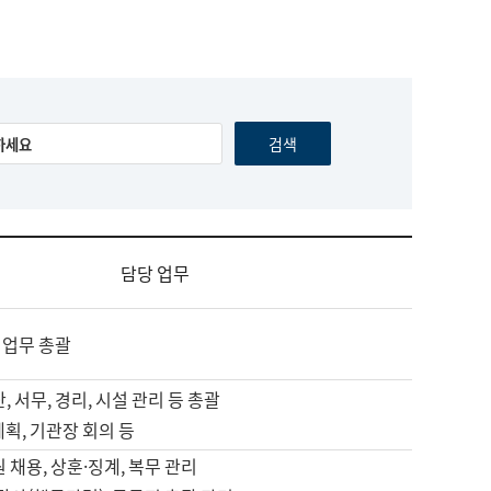
담당 업무
 업무 총괄
, 서무, 경리, 시설 관리 등 총괄
계획, 기관장 회의 등
원 채용, 상훈·징계, 복무 관리