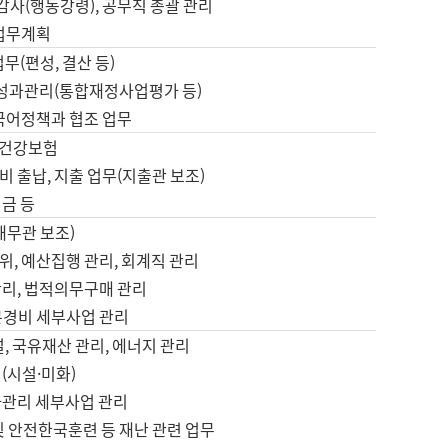
 감사(행동강령), 공무직 총괄 관리
 업무계획
업무(편성, 결산 등)
, 성과관리(통합재정사업평가 등)
 국어정책과 협조 업무
, 건강보험
 출납, 지출 업무(지출관 보조)
금 등
재무관 보조)
, 예산집행 관리, 회계직 관리
관리, 법적의무구매 관리
본경비 세부사업 관리
설, 국유재산 관리, 에너지 관리
(시설·미화)
사관리 세부사업 관리
및 안전한국훈련 등 재난 관련 업무