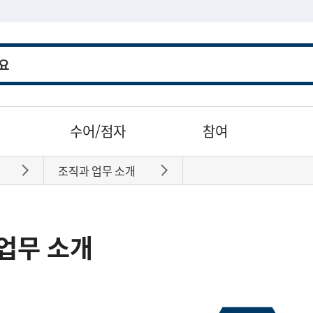
수어/점자
참여
조직과 업무 소개
바로가기
바로가기
업무 소개