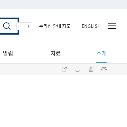
누리집 안내 지도
ENGLISH
전체 
축소
확대
알림
자료
소개
주소 복사
프린트
점자파일 내려받기
점자뷰어 보