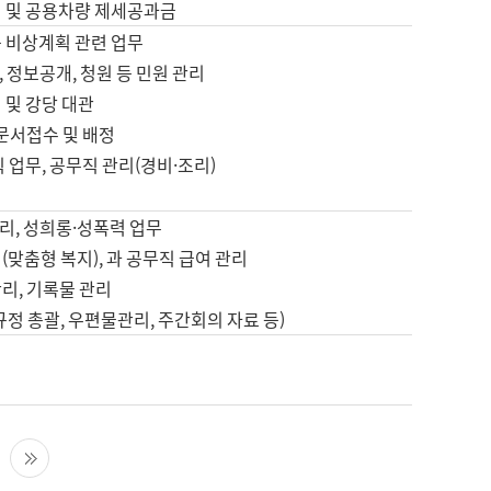
영 및 공용차량 제세공과금
등 비상계획 관련 업무
 정보공개, 청원 등 민원 관리
 및 강당 대관
 문서접수 및 배정
직 업무, 공무직 관리(경비·조리)
영
리, 성희롱·성폭력 업무
(맞춤형 복지), 과 공무직 급여 관리
리, 기록물 관리
규정 총괄, 우편물관리, 주간회의 자료 등)
영
다음 페이지
마지막 페이지