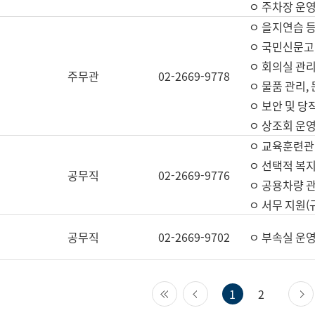
ㅇ 주차장 운
ㅇ 을지연습 
ㅇ 국민신문고,
ㅇ 회의실 관리
주무관
02-2669-9778
ㅇ 물품 관리,
ㅇ 보안 및 당
ㅇ 상조회 운
ㅇ 교육훈련관
ㅇ 선택적 복지
공무직
02-2669-9776
ㅇ 공용차량 관
ㅇ 서무 지원(
공무직
02-2669-9702
ㅇ 부속실 운
첫 페이지
이전 페이지
1
2