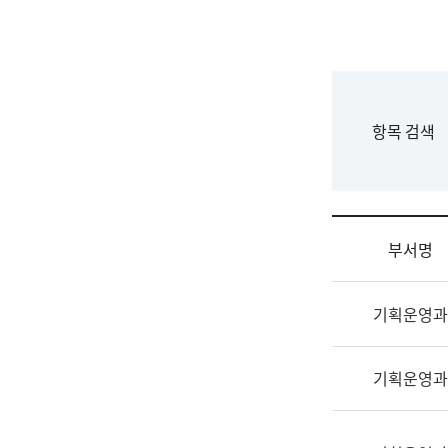
국
립
국
어
원
F
항목 검색
조
o
직
r
도
m
국
어
부서명
원
원
조
장
기획운영과
직
기
및
획
업
연
기획운영과
무
수
소
부
개
기