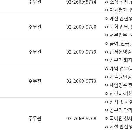
주무관
02-2669-9774
ㅇ 조직·직제,
ㅇ 자체평가,
ㅇ 예산 관련 
주무관
02-2669-9780
ㅇ 국회 업무
ㅇ 서무업무,
ㅇ 급여, 연금
주무관
02-2669-9779
ㅇ 관서운영경비
ㅇ 공무직 퇴직
ㅇ 계약 업무(
ㅇ 지출원인행위
주무관
02-2669-9773
ㅇ 세입징수 
ㅇ 인건비·기
ㅇ 청사 및 시
ㅇ 공무직 관리
주무관
02-2669-9768
ㅇ 국어원 청
ㅇ 시설 안전 