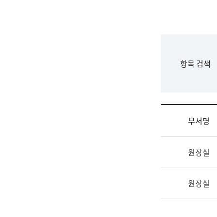
국
립
국
어
원
F
항목 검색
조
o
직
r
도
m
국
어
부서명
원
원
조
장
원장실
직
기
및
획
업
연
원장실
무
수
소
부
개
기