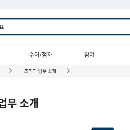
수어/점자
참여
조직과 업무 소개
바로가기
바로가기
업무 소개