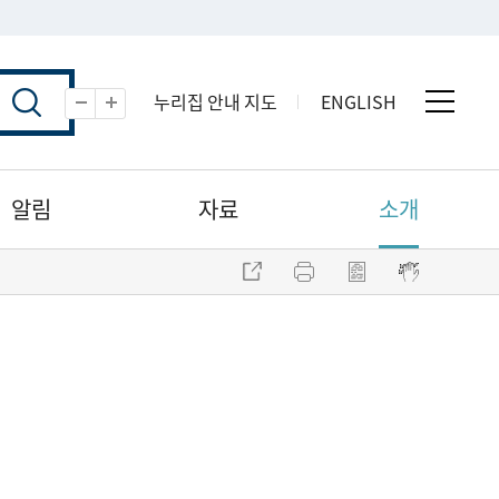
누리집 안내 지도
ENGLISH
전체 
축소
확대
알림
자료
소개
주소 복사
프린트
점자파일 내려받기
점자뷰어 보