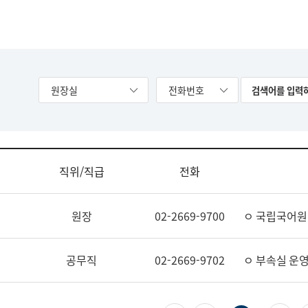
원장실
전화번호
직위/직급
전화
원장
02-2669-9700
ㅇ 국립국어원
공무직
02-2669-9702
ㅇ 부속실 운