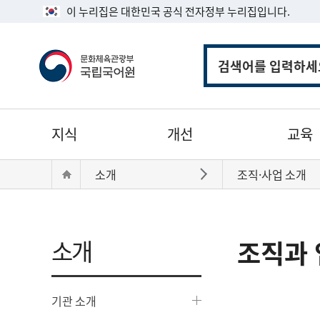
이 누리집은 대한민국 공식 전자정부 누리집입니다.
통
합
검
색
주
지식
개선
교육
메
뉴
현
Home
소개
조직·사업 소개
바로가기
재
위
치:
소개
조직과 
기관 소개