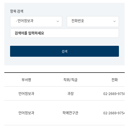
립
국
F
항목 검색
어
o
원
- 언어정보과
전화번호
r
조
m
직
도
국
어
원
원
장
기
획
연
수
부서명
직위/직급
전화
부
기
조
획
언어정보과
과장
02-2669-9750
직
운
및
영
업
과
무
공
언어정보과
학예연구관
02-2669-9754
소
공
개
언
(부
어
서
과