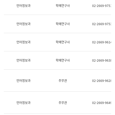
명,
교
언어정보과
학예연구사
02-2669-9751
직
육
위/
연
직
수
급,
과
언어정보과
학예연구사
02-2669-9753
전
어
화,
문
담
연
당
구
언어정보과
학예연구사
02-2669-9614
업
실
무)
어
문
연
언어정보과
학예연구사
02-2669-9638
구
과
어
문
연
언어정보과
주무관
02-2669-9628
구
과
(사
전
팀)
언어정보과
주무관
02-2669-9649
언
어
정