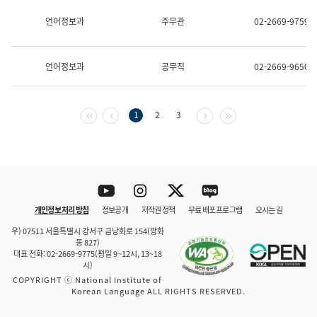
보
과
언어정보과
주무관
02-2669-9759
한
국
어
언어정보과
공무직
02-2669-9650
진
흥
과
수
첫 페이지
이전 페이지
다음 페이지
마지막 페이지
1
2
3
어
점
자
진
흥
과
Youtube
Instagram
Twitter
blog
개인정보 처리 방침
정보공개
저작권 정책
무료 배포 프로그램
오시는 길
바로 가기
문체부와 소속기관
우) 07511 서울특별시 강서구 금낭화로 154(방화
동 827)
대표 전화: 02-2669-9775(평일 9~12시, 13~18
시)
COPYRIGHT ⓒ National Institute of
Korean Language ALL RIGHTS RESERVED.