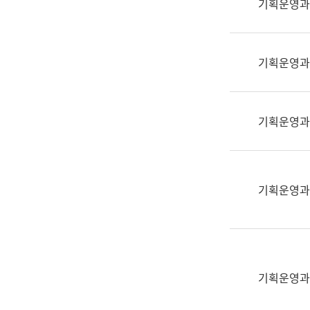
기획운영과
(부
획
서
운
명,
영
직
기획운영과
과
위/
공
직
공
급,
언
기획운영과
전
어
화,
과
담
교
당
육
기획운영과
업
연
무)
수
과
어
문
기획운영과
연
구