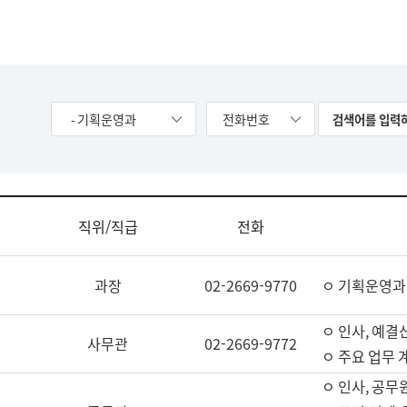
- 기획운영과
전화번호
직위/직급
전화
과장
02-2669-9770
ㅇ 기획운영과
ㅇ 인사, 예결산
사무관
02-2669-9772
ㅇ 주요 업무 
ㅇ 인사, 공무