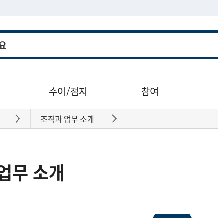
수어/점자
참여
조직과 업무 소개
바로가기
바로가기
업무 소개