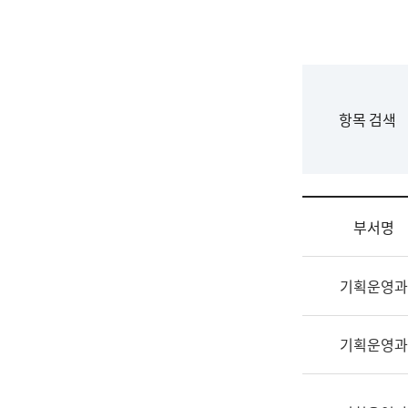
국
립
국
어
원
F
항목 검색
조
o
직
r
도
m
국
어
부서명
원
원
조
장
기획운영과
직
기
및
획
업
연
기획운영과
무
수
소
부
개
기