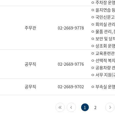
ㅇ 주차장 운
ㅇ 을지연습 
ㅇ 국민신문고,
ㅇ 회의실 관리
주무관
02-2669-9778
ㅇ 물품 관리,
ㅇ 보안 및 당
ㅇ 상조회 운
ㅇ 교육훈련관
ㅇ 선택적 복지
공무직
02-2669-9776
ㅇ 공용차량 관
ㅇ 서무 지원(
공무직
02-2669-9702
ㅇ 부속실 운
첫 페이지
이전 페이지
1
2