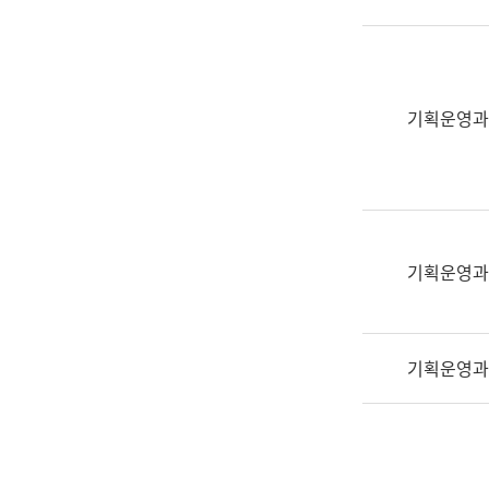
실
어
문
연
구
기획운영과
과
어
문
연
구
과
기획운영과
(사
전
팀)
기획운영과
언
어
정
보
과