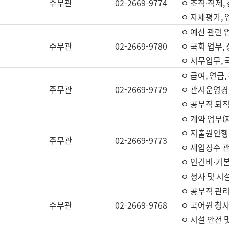
주무관
02-2669-9774
ㅇ 조직·직제,
ㅇ 자체평가,
ㅇ 예산 관련 
주무관
02-2669-9780
ㅇ 국회 업무
ㅇ 서무업무,
ㅇ 급여, 연금
주무관
02-2669-9779
ㅇ 관서운영경비
ㅇ 공무직 퇴직
ㅇ 계약 업무(
ㅇ 지출원인행위
주무관
02-2669-9773
ㅇ 세입징수 
ㅇ 인건비·기
ㅇ 청사 및 시
ㅇ 공무직 관리
주무관
02-2669-9768
ㅇ 국어원 청
ㅇ 시설 안전 