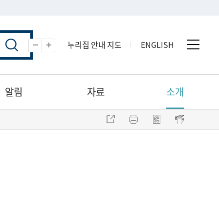
누리집 안내 지도
ENGLISH
전체 
축소
확대
알림
자료
소개
주소 복사
프린트
점자파일 내려받기
점자뷰어 보