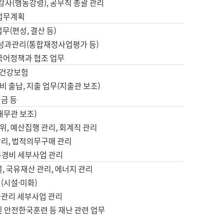
 감사(행동강령), 공무직 총괄 관리
 업무계획
업무(편성, 결산 등)
, 성과관리(통합재정사업평가 등)
 국어정책과 협조 업무
, 건강보험
 출납, 지출 업무(지출관 보조)
금 등
재무관 보조)
, 예산집행 관리, 회계직 관리
관리, 법적의무구매 관리
본경비 세부사업 관리
설, 국유재산 관리, 에너지 관리
(시설·미화)
사관리 세부사업 관리
및 안전한국훈련 등 재난 관련 업무