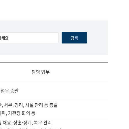
담당 업무
 업무 총괄
, 서무, 경리, 시설 관리 등 총괄
계획, 기관장 회의 등
원 채용, 상훈·징계, 복무 관리