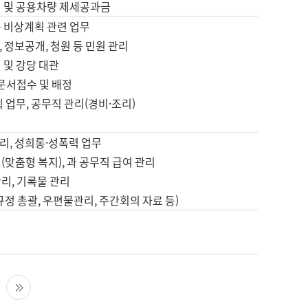
영 및 공용차량 제세공과금
등 비상계획 관련 업무
 정보공개, 청원 등 민원 관리
 및 강당 대관
 문서접수 및 배정
직 업무, 공무직 관리(경비·조리)
영
리, 성희롱·성폭력 업무
(맞춤형 복지), 과 공무직 급여 관리
리, 기록물 관리
규정 총괄, 우편물관리, 주간회의 자료 등)
영
다음 페이지
마지막 페이지