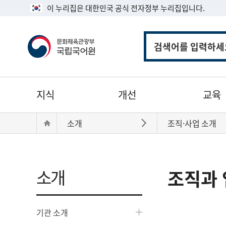
이 누리집은 대한민국 공식 전자정부 누리집입니다.
통
합
검
색
주
지식
개선
교육
메
뉴
현
Home
소개
조직·사업 소개
바로가기
재
위
치:
소개
조직과 
기관 소개