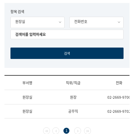
립
국
F
항목 검색
어
o
원
원장실
전화번호
r
조
m
직
도
국
어
원
원
장
기
획
연
수
부서명
직위/직급
전화
부
기
조
획
원장실
원장
02-2669-9700
직
운
및
영
업
과
원장실
공무직
02-2669-9702
무
공
소
공
개
언
(부
어
첫 페이지
이전 페이지
다음 페이지
마지막 페이지
1
서
과