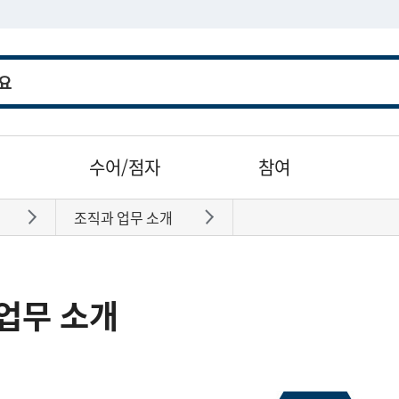
수어/점자
참여
조직과 업무 소개
바로가기
바로가기
업무 소개