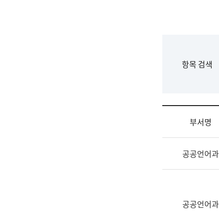
국
립
국
어
원
F
항목 검색
조
o
직
r
도
m
국
어
부서명
원
원
조
장
공공언어과
직
기
및
획
업
연
무
수
소
공공언어과
부
개
기