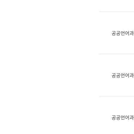
(부
획
서
운
명,
영
직
과
위/
공공언어과
공
직
공
급,
언
전
어
화,
과
담
교
공공언어과
당
육
업
연
무)
수
과
어
문
공공언어과
연
구