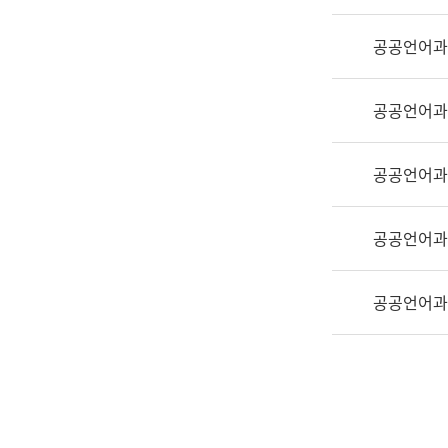
실
어
공공언어과
문
연
구
공공언어과
과
어
문
공공언어과
연
구
공공언어과
과
(사
전
공공언어과
팀)
언
어
정
보
과