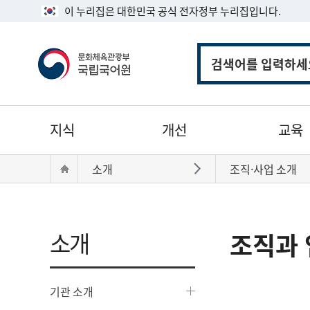
이 누리집은 대한민국 공식 전자정부 누리집입니다.
통
합
검
색
주
지식
개선
교육
메
뉴
현
Home
소개
조직·사업 소개
바로가기
재
위
치:
소개
조직과 
기관 소개