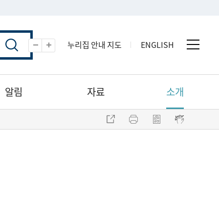
누리집 안내 지도
ENGLISH
전체 
축소
확대
알림
자료
소개
주소 복사
프린트
점자파일 내려받기
점자뷰어 보