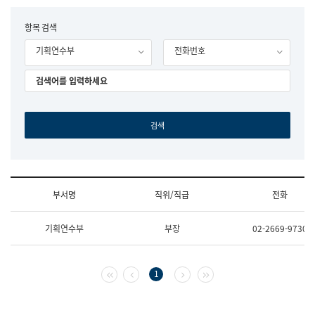
립
국
F
항목 검색
어
o
원
기획연수부
전화번호
r
조
m
직
도
국
어
원
원
장
기
획
연
수
부서명
직위/직급
전화
부
기
조
획
기획연수부
부장
02-2669-9730
직
운
및
영
업
과
무
공
첫 페이지
이전 페이지
다음 페이지
마지막 페이지
1
소
공
개
언
(부
어
서
과