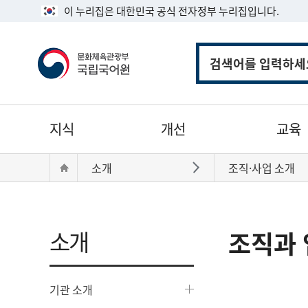
이 누리집은 대한민국 공식 전자정부 누리집입니다.
통
합
검
색
주
지식
개선
교육
메
뉴
현
Home
소개
조직·사업 소개
바로가기
재
위
치:
소개
조직과 
기관 소개