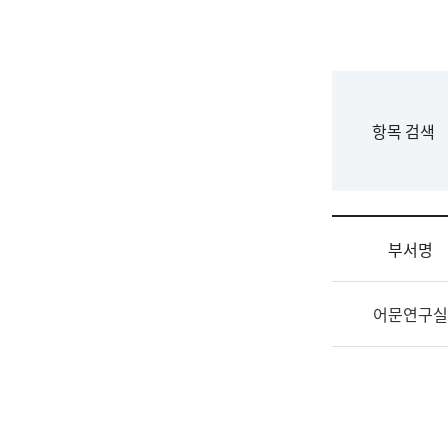
국
립
국
어
원
F
항목 검색
조
o
직
r
도
m
국
어
부서명
원
원
조
장
어문연구실
직
기
및
획
업
연
무
수
소
부
개
기