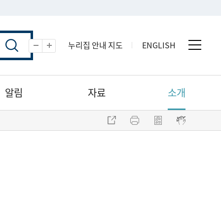
누리집 안내 지도
ENGLISH
전체 
축소
확대
알림
자료
소개
주소 복사
프린트
점자파일 내려받기
점자뷰어 보