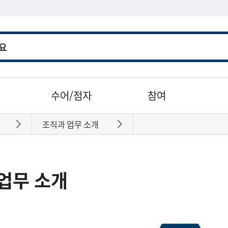
수어/점자
참여
조직과 업무 소개
바로가기
바로가기
업무 소개