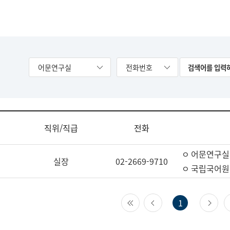
어문연구실
전화번호
직위/직급
전화
ㅇ 어문연구실
실장
02-2669-9710
ㅇ 국립국어원
첫 페이지
이전 페이지
다
1