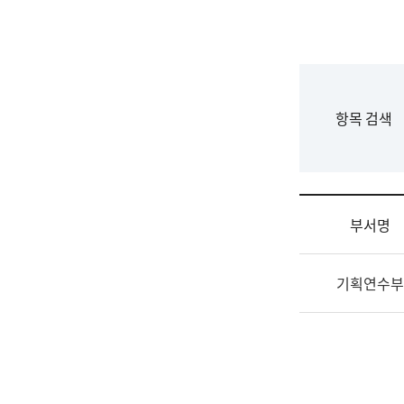
국
립
국
어
원
F
항목 검색
조
o
직
r
도
m
국
어
부서명
원
원
조
장
기획연수부
직
기
및
획
업
연
무
수
소
부
개
기