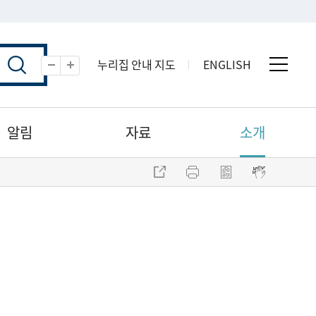
누리집 안내 지도
ENGLISH
전체 
축소
확대
알림
자료
소개
주소 복사
프린트
점자파일 내려받기
점자뷰어 보