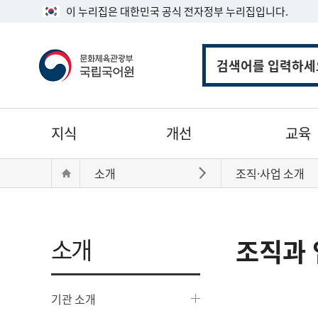
이 누리집은 대한민국 공식 전자정부 누리집입니다.
통
합
검
색
주
지식
개선
교육
메
뉴
현
Home
소개
조직·사업 소개
바로가기
재
위
치:
소개
조직과 
기관 소개