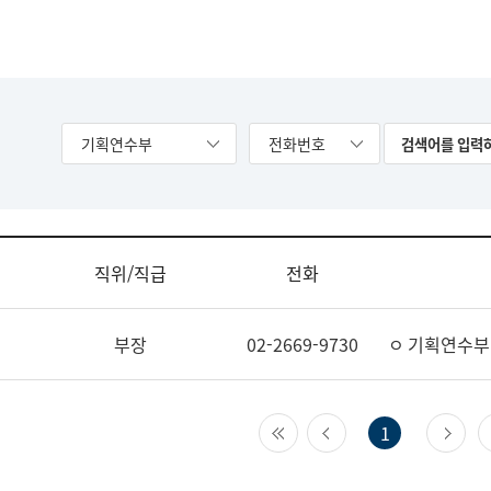
기획연수부
전화번호
직위/직급
전화
부장
02-2669-9730
ㅇ 기획연수부
첫 페이지
이전 페이지
다
1