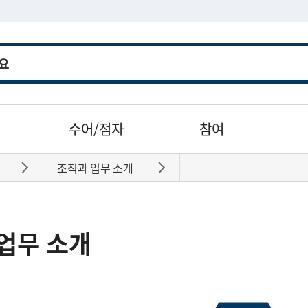
수어/점자
참여
조직과 업무 소개
바로가기
바로가기
업무 소개