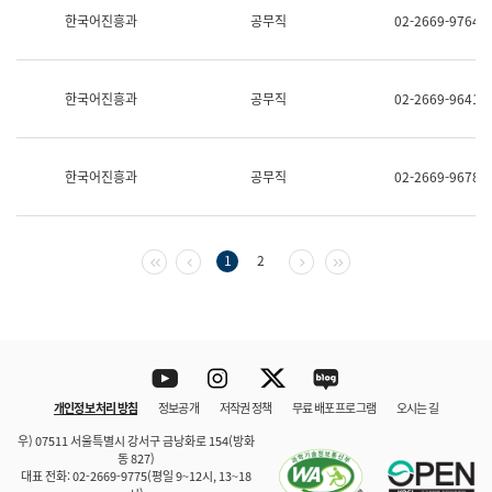
보
한국어진흥과
공무직
02-2669-9764
과
한
국
어
한국어진흥과
공무직
02-2669-9641
진
흥
과
수
한국어진흥과
공무직
02-2669-9678
어
점
자
진
흥
첫 페이지
이전 페이지
다음 페이지
마지막 페이지
1
2
과
Youtube
Instagram
Twitter
blog
개인정보 처리 방침
정보공개
저작권 정책
무료 배포 프로그램
오시는 길
바로 가기
문체부와 소속기관
우) 07511 서울특별시 강서구 금낭화로 154(방화
동 827)
대표 전화: 02-2669-9775(평일 9~12시, 13~18