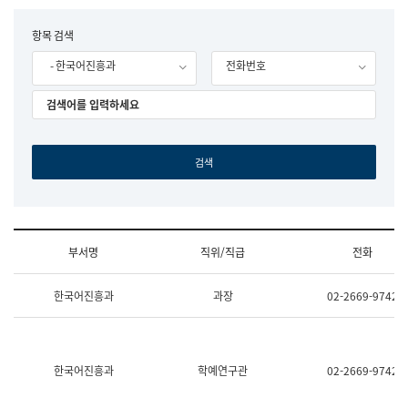
립
국
F
항목 검색
어
o
원
- 한국어진흥과
전화번호
r
조
m
직
도
국
어
원
원
장
기
획
연
수
부서명
직위/직급
전화
부
기
조
획
한국어진흥과
과장
02-2669-9742
직
운
및
영
업
과
무
공
소
공
한국어진흥과
학예연구관
02-2669-9742
개
언
(부
어
서
과