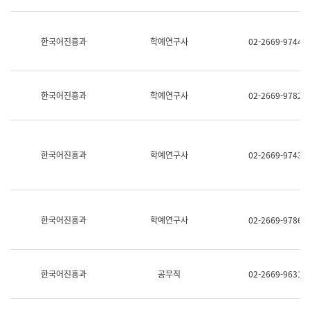
명,
교
직
육
위/
연
한국어진흥과
학예연구사
02-2669-9744
직
수
급,
과
전
어
화,
문
담
연
한국어진흥과
학예연구사
02-2669-9782
당
구
업
실
무)
어
문
연
한국어진흥과
학예연구사
02-2669-9743
구
과
어
문
연
한국어진흥과
학예연구사
02-2669-9786
구
과
(사
전
팀)
한국어진흥과
공무직
02-2669-9631
언
어
정