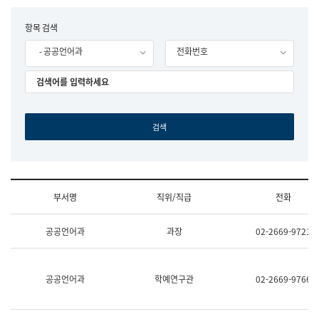
립
국
F
항목 검색
어
o
원
- 공공언어과
전화번호
r
조
m
직
도
국
어
원
원
장
기
획
연
수
부서명
직위/직급
전화
부
기
조
획
공공언어과
과장
02-2669-9721
직
운
및
영
업
과
무
공
공공언어과
학예연구관
02-2669-9766
소
공
개
언
(부
어
서
과