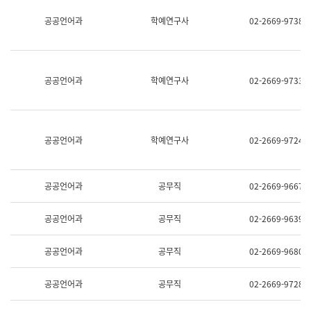
명,
교
공공언어과
학예연구사
02-2669-9738
직
육
위/
연
직
수
급,
과
전
어
공공언어과
학예연구사
02-2669-9733
화,
문
담
연
당
구
업
실
무)
어
공공언어과
학예연구사
02-2669-9724
문
연
구
과
공공언어과
공무직
02-2669-9667
어
문
연
공공언어과
공무직
02-2669-9639
구
과
(사
공공언어과
공무직
02-2669-9680
전
팀)
언
공공언어과
공무직
02-2669-9728
어
정