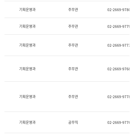
명,
교
직
기획운영과
주무관
02-2669-9780
육
위/
연
직
수
급,
과
기획운영과
주무관
02-2669-9779
전
어
화,
문
담
연
당
기획운영과
주무관
02-2669-9773
구
업
실
무)
어
문
연
기획운영과
주무관
02-2669-9768
구
과
어
문
연
구
기획운영과
주무관
02-2669-9778
과
(사
전
팀)
언
기획운영과
공무직
02-2669-9776
어
정