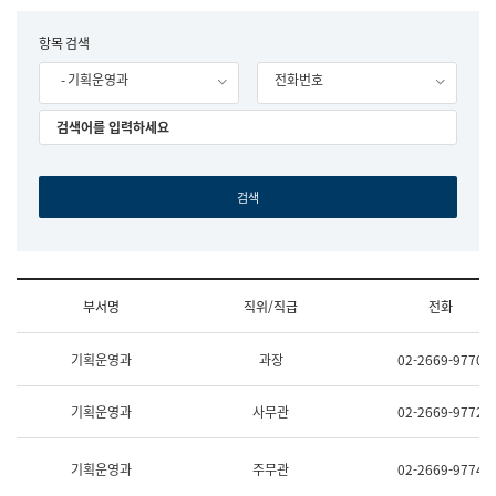
립
국
F
항목 검색
어
o
원
- 기획운영과
전화번호
r
조
m
직
도
국
어
원
원
장
기
획
연
수
부서명
직위/직급
전화
부
기
조
획
기획운영과
과장
02-2669-9770
직
운
및
영
업
과
기획운영과
사무관
02-2669-9772
무
공
소
공
개
언
기획운영과
주무관
02-2669-9774
(부
어
서
과