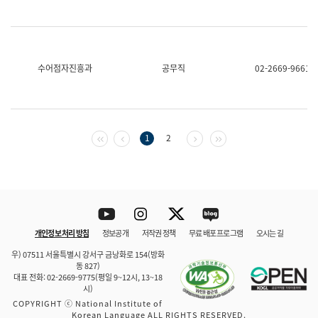
수어점자진흥과
공무직
02-2669-9661
첫 페이지
이전 페이지
다음 페이지
마지막 페이지
1
2
Youtube
Instagram
Twitter
blog
개인정보 처리 방침
정보공개
저작권 정책
무료 배포 프로그램
오시는 길
바로 가기
문체부와 소속기관
우) 07511 서울특별시 강서구 금낭화로 154(방화
동 827)
대표 전화: 02-2669-9775(평일 9~12시, 13~18
시)
COPYRIGHT ⓒ National Institute of
Korean Language ALL RIGHTS RESERVED.