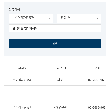
립
국
F
항목 검색
어
o
원
- 수어점자진흥과
전화번호
r
조
m
직
도
국
어
원
원
장
기
획
연
수
부서명
직위/직급
전화
부
기
조
획
수어점자진흥과
과장
02-2669-9690
직
운
및
영
업
과
무
공
소
공
개
언
(부
어
수어점자진흥과
학예연구관
02-2669-9691
서
과