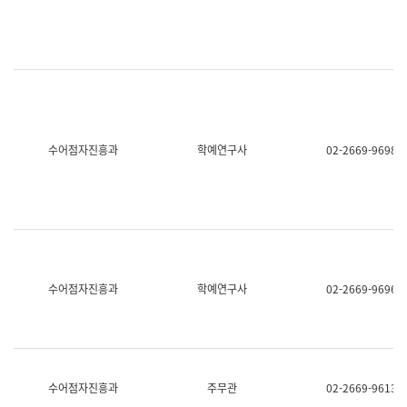
명,
교
직
육
위/
연
직
수
급,
과
전
어
화,
문
담
연
당
구
수어점자진흥과
학예연구사
02-2669-9698
업
실
무)
어
문
연
구
과
어
문
연
수어점자진흥과
학예연구사
02-2669-9696
구
과
(사
전
팀)
언
어
수어점자진흥과
주무관
02-2669-9613
정