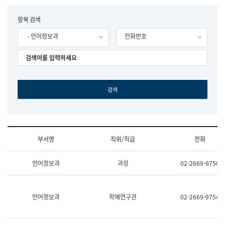
립
국
F
항목 검색
어
o
원
- 언어정보과
전화번호
r
조
m
직
도
국
어
원
원
장
기
획
연
수
부서명
직위/직급
전화
부
기
조
획
언어정보과
과장
02-2669-9750
직
운
및
영
업
과
무
공
언어정보과
학예연구관
02-2669-9754
소
공
개
언
(부
어
서
과