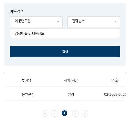
립
국
F
항목 검색
어
o
원
어문연구실
전화번호
r
조
m
직
도
국
어
원
원
장
기
획
연
수
부서명
직위/직급
전화
부
기
조
획
어문연구실
실장
02-2669-9710
직
운
및
영
업
과
무
공
첫 페이지
이전 페이지
다음 페이지
마지막 페이지
1
소
공
개
언
(부
어
서
과