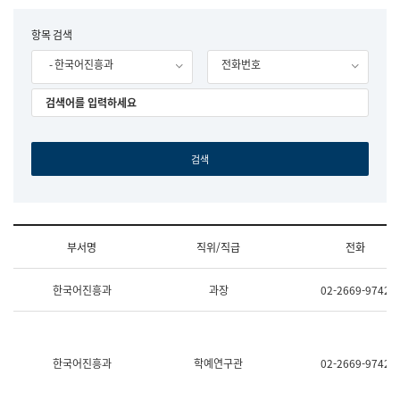
립
국
F
항목 검색
어
o
원
- 한국어진흥과
전화번호
r
조
m
직
도
국
어
원
원
장
기
획
연
수
부서명
직위/직급
전화
부
기
조
획
한국어진흥과
과장
02-2669-9742
직
운
및
영
업
과
무
공
소
공
한국어진흥과
학예연구관
02-2669-9742
개
언
(부
어
서
과