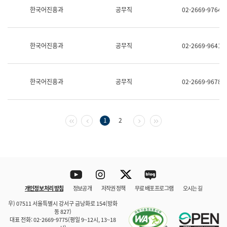
보
한국어진흥과
공무직
02-2669-9764
과
한
국
어
한국어진흥과
공무직
02-2669-9641
진
흥
과
수
한국어진흥과
공무직
02-2669-9678
어
점
자
진
흥
첫 페이지
이전 페이지
다음 페이지
마지막 페이지
1
2
과
Youtube
Instagram
Twitter
blog
개인정보 처리 방침
정보공개
저작권 정책
무료 배포 프로그램
오시는 길
바로 가기
문체부와 소속기관
우) 07511 서울특별시 강서구 금낭화로 154(방화
동 827)
대표 전화: 02-2669-9775(평일 9~12시, 13~18