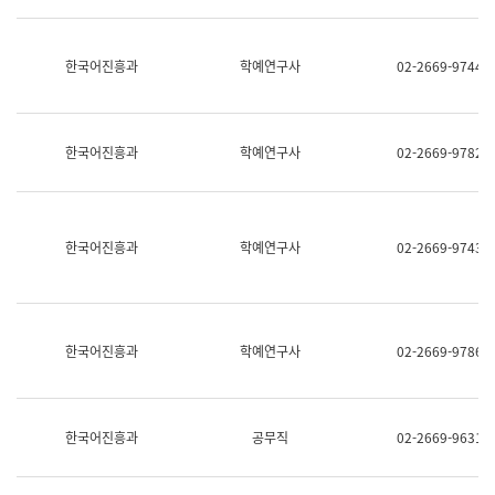
명,
교
직
육
위/
연
한국어진흥과
학예연구사
02-2669-9744
직
수
급,
과
전
어
화,
문
담
연
한국어진흥과
학예연구사
02-2669-9782
당
구
업
실
무)
어
문
연
한국어진흥과
학예연구사
02-2669-9743
구
과
어
문
연
한국어진흥과
학예연구사
02-2669-9786
구
과
(사
전
팀)
한국어진흥과
공무직
02-2669-9631
언
어
정