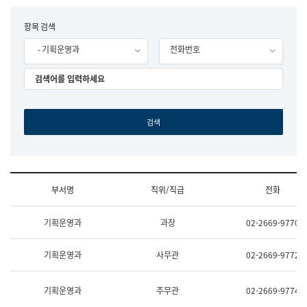
립
국
F
항목 검색
어
o
원
- 기획운영과
전화번호
r
조
m
직
도
국
어
원
원
장
기
획
연
수
부서명
직위/직급
전화
부
기
조
획
기획운영과
과장
02-2669-9770
직
운
및
영
업
과
기획운영과
사무관
02-2669-9772
무
공
소
공
개
언
기획운영과
주무관
02-2669-9774
(부
어
서
과