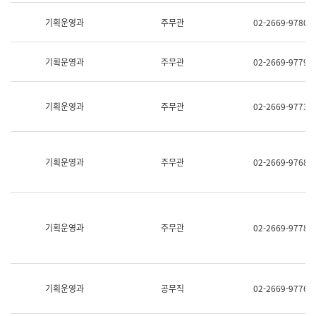
명,
교
직
기획운영과
주무관
02-2669-9780
육
위/
연
직
수
급,
과
기획운영과
주무관
02-2669-9779
전
어
화,
문
담
연
당
기획운영과
주무관
02-2669-9773
구
업
실
무)
어
문
연
기획운영과
주무관
02-2669-9768
구
과
어
문
연
구
기획운영과
주무관
02-2669-9778
과
(사
전
팀)
언
기획운영과
공무직
02-2669-9776
어
정