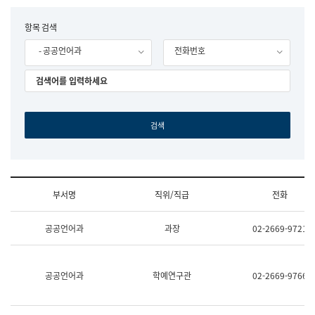
립
국
F
항목 검색
어
o
원
- 공공언어과
전화번호
r
조
m
직
도
국
어
원
원
장
기
획
연
수
부서명
직위/직급
전화
부
기
조
획
공공언어과
과장
02-2669-9721
직
운
및
영
업
과
무
공
공공언어과
학예연구관
02-2669-9766
소
공
개
언
(부
어
서
과