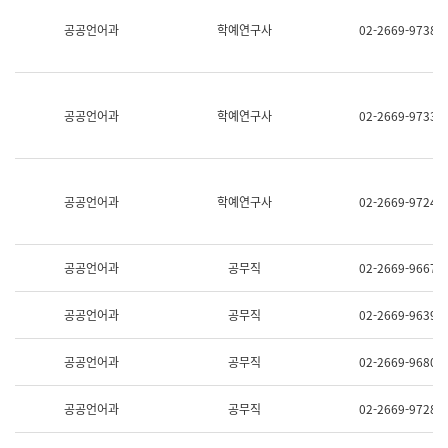
명,
교
공공언어과
학예연구사
02-2669-9738
직
육
위/
연
직
수
급,
과
전
어
공공언어과
학예연구사
02-2669-9733
화,
문
담
연
당
구
업
실
무)
어
공공언어과
학예연구사
02-2669-9724
문
연
구
과
공공언어과
공무직
02-2669-9667
어
문
연
공공언어과
공무직
02-2669-9639
구
과
(사
공공언어과
공무직
02-2669-9680
전
팀)
언
공공언어과
공무직
02-2669-9728
어
정