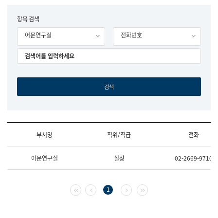
립
국
F
항목 검색
어
o
원
어문연구실
전화번호
r
조
m
직
도
국
어
원
원
장
기
획
연
수
부서명
직위/직급
전화
부
기
조
획
어문연구실
실장
02-2669-9710
직
운
및
영
업
과
무
공
첫 페이지
이전 페이지
다음 페이지
마지막 페이지
1
소
공
개
언
(부
어
서
과