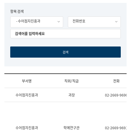
립
국
F
항목 검색
어
o
원
- 수어점자진흥과
전화번호
r
조
m
직
도
국
어
원
원
장
기
획
연
수
부서명
직위/직급
전화
부
기
조
획
수어점자진흥과
과장
02-2669-9690
직
운
및
영
업
과
무
공
소
공
개
언
(부
어
수어점자진흥과
학예연구관
02-2669-9691
서
과