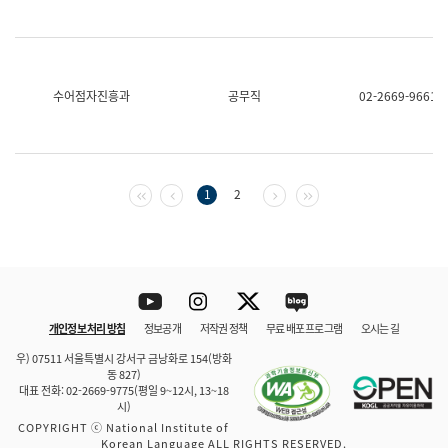
수어점자진흥과
공무직
02-2669-9661
첫 페이지
이전 페이지
다음 페이지
마지막 페이지
1
2
Youtube
Instagram
Twitter
blog
개인정보 처리 방침
정보공개
저작권 정책
무료 배포 프로그램
오시는 길
바로 가기
문체부와 소속기관
우) 07511 서울특별시 강서구 금낭화로 154(방화
동 827)
대표 전화: 02-2669-9775(평일 9~12시, 13~18
시)
COPYRIGHT ⓒ National Institute of
Korean Language ALL RIGHTS RESERVED.