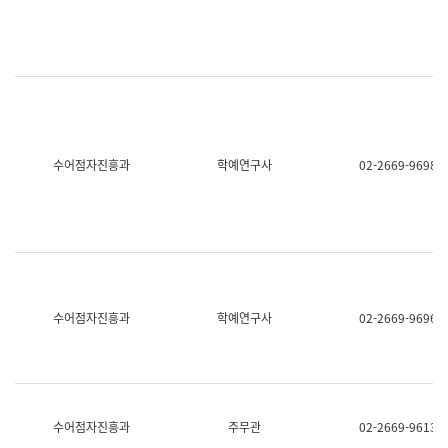
명,
교
직
육
위/
연
직
수
급,
과
전
어
화,
문
담
연
당
구
수어점자진흥과
학예연구사
02-2669-9698
업
실
무)
어
문
연
구
과
어
문
연
수어점자진흥과
학예연구사
02-2669-9696
구
과
(사
전
팀)
언
어
수어점자진흥과
주무관
02-2669-9613
정