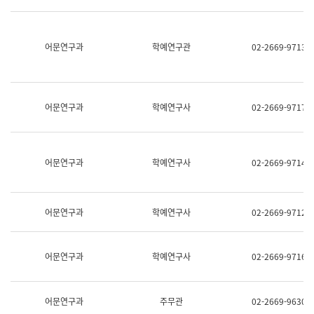
명,
교
직
육
위/
연
직
어문연구과
학예연구관
02-2669-9713
수
급,
과
전
어
화,
문
담
연
당
구
어문연구과
학예연구사
02-2669-9717
업
실
무)
어
문
연
어문연구과
학예연구사
02-2669-9714
구
과
어
문
어문연구과
학예연구사
02-2669-9712
연
구
과
(사
어문연구과
학예연구사
02-2669-9716
전
팀)
언
어
어문연구과
주무관
02-2669-9630
정