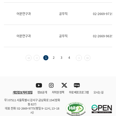
보
과
한
어문연구과
공무직
02-2669-9719
국
어
진
흥
과
어문연구과
공무직
02-2669-9635
수
어
점
자
진
첫 페이지
이전 페이지
다음 페이지
마지막 페이지
1
2
3
4
흥
과
Youtube
Instagram
Twitter
blog
개인정보 처리 방침
정보공개
저작권 정책
무료 배포 프로그램
오시는 길
바로 가기
문체부와 소속기관
우) 07511 서울특별시 강서구 금낭화로 154(방화
동 827)
대표 전화: 02-2669-9775(평일 9~12시, 13~18
시)