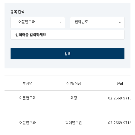
립
국
F
항목 검색
어
o
원
- 어문연구과
전화번호
r
조
m
직
도
국
어
원
원
장
기
획
연
수
부서명
직위/직급
전화
부
기
조
획
어문연구과
과장
02-2669-9711
직
운
및
영
업
과
무
공
소
공
어문연구과
학예연구관
02-2669-9718
개
언
(부
어
서
과