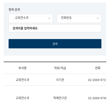
립
국
F
항목 검색
어
o
원
- 교육연수과
전화번호
r
조
m
직
도
국
어
원
원
장
기
획
연
수
부서명
직위/직급
전화
부
기
조
획
교육연수과
서기관
02-2669-9731
직
운
및
영
업
과
무
공
소
공
교육연수과
학예연구관
02-2669-9740
개
언
(부
어
서
과