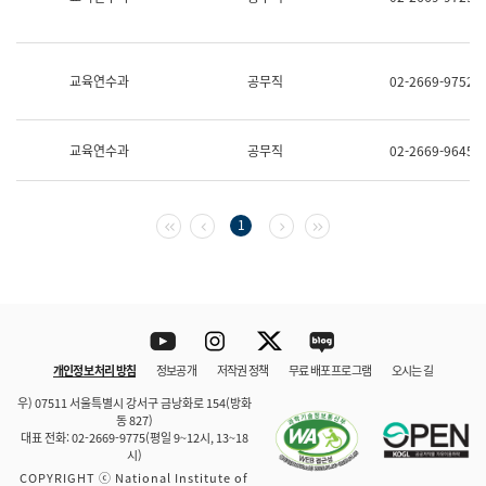
보
과
한
국
교육연수과
공무직
02-2669-9752
어
진
흥
과
교육연수과
공무직
02-2669-9645
수
어
점
자
첫 페이지
이전 페이지
다음 페이지
마지막 페이지
1
진
흥
과
Youtube
Instagram
Twitter
blog
개인정보 처리 방침
정보공개
저작권 정책
무료 배포 프로그램
오시는 길
바로 가기
문체부와 소속기관
우) 07511 서울특별시 강서구 금낭화로 154(방화
동 827)
대표 전화: 02-2669-9775(평일 9~12시, 13~18
시)
COPYRIGHT ⓒ National Institute of