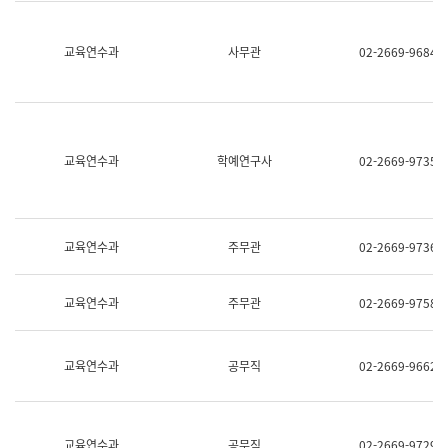
명,
교
직
육
위/
연
교육연수과
사무관
02-2669-9684
직
수
급,
과
전
어
화,
문
담
연
당
구
교육연수과
학예연구사
02-2669-9735
업
실
무)
어
문
연
구
교육연수과
주무관
02-2669-9736
과
어
문
교육연수과
주무관
02-2669-9758
연
구
과
(사
교육연수과
공무직
02-2669-9662
전
팀)
언
어
정
교육연수과
공무직
02-2669-9729