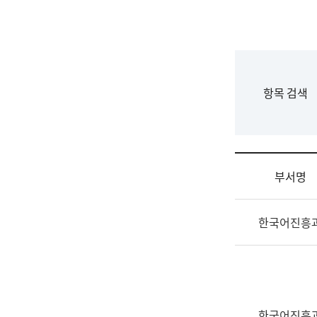
국
립
국
어
원
F
항목 검색
조
o
직
r
도
m
국
어
부서명
원
원
조
장
한국어진흥
직
기
및
획
업
연
무
수
소
부
개
기
한국어진흥