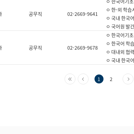
ㅇ 한국어기초
ㅇ 한-외 학습
과
공무직
02-2669-9641
ㅇ 국내 한국
ㅇ 국어원 발간
ㅇ 한국어기초
ㅇ 한국어 학
과
공무직
02-2669-9678
ㅇ 대내외 협력
ㅇ 국내 한국
첫 페이지
이전 페이지
1
2