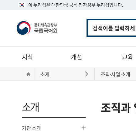
이 누리집은 대한민국 공식 전자정부 누리집입니다.
통
합
검
색
주
지식
개선
교육
메
뉴
현
Home
소개
조직·사업 소개
바로가기
재
위
치:
소개
조직과 
기관 소개