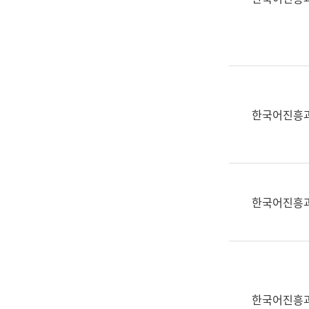
(부
획
서
운
명,
영
직
과
위/
공
직
공
급,
언
한국어진흥
전
어
화,
과
담
교
당
육
업
연
한국어진흥
무)
수
과
어
문
연
구
한국어진흥