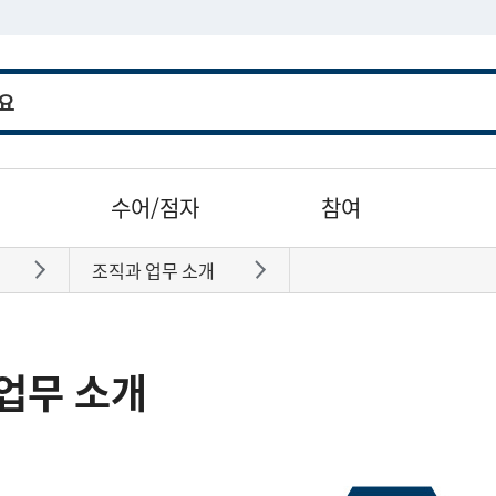
수어/점자
참여
조직과 업무 소개
바로가기
바로가기
업무 소개