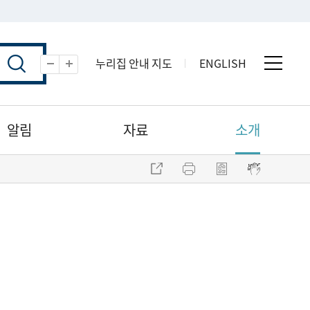
누리집 안내 지도
ENGLISH
전체 
축소
확대
알림
자료
소개
주소 복사
프린트
점자파일 내려받기
점자뷰어 보