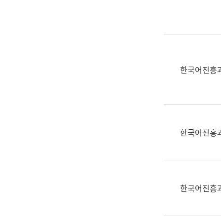
실
어
문
연
구
과
한국어진흥
어
문
연
구
과
한국어진흥
(사
전
팀)
언
어
한국어진흥
정
보
과