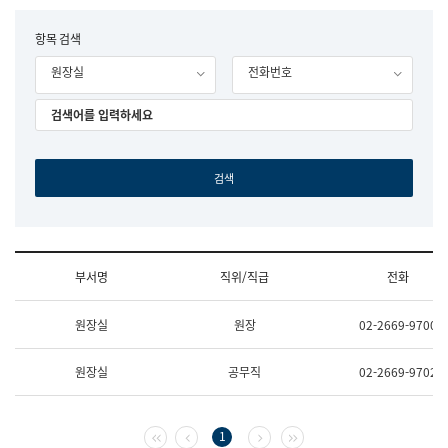
립
국
F
항목 검색
어
o
원
원장실
전화번호
r
조
m
직
도
국
어
원
원
장
기
획
연
수
부서명
직위/직급
전화
부
기
조
획
원장실
원장
02-2669-9700
직
운
및
영
업
과
원장실
공무직
02-2669-9702
무
공
소
공
개
언
(부
어
첫 페이지
이전 페이지
다음 페이지
마지막 페이지
1
서
과