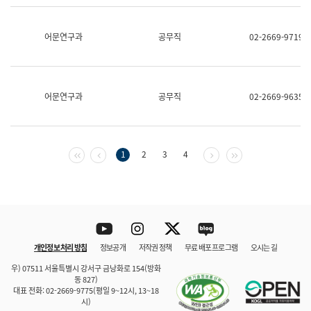
보
과
한
어문연구과
공무직
02-2669-9719
국
어
진
흥
과
어문연구과
공무직
02-2669-9635
수
어
점
자
진
첫 페이지
이전 페이지
다음 페이지
마지막 페이지
1
2
3
4
흥
과
Youtube
Instagram
Twitter
blog
개인정보 처리 방침
정보공개
저작권 정책
무료 배포 프로그램
오시는 길
바로 가기
문체부와 소속기관
우) 07511 서울특별시 강서구 금낭화로 154(방화
동 827)
대표 전화: 02-2669-9775(평일 9~12시, 13~18
시)