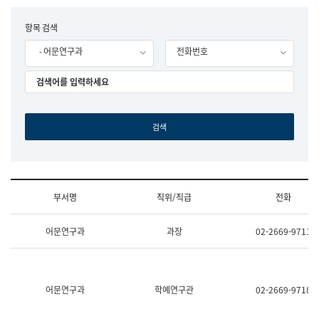
립
국
F
항목 검색
어
o
원
- 어문연구과
전화번호
r
조
m
직
도
국
어
원
원
장
기
획
연
수
부서명
직위/직급
전화
부
기
조
획
어문연구과
과장
02-2669-9711
직
운
및
영
업
과
무
공
소
공
어문연구과
학예연구관
02-2669-9718
개
언
(부
어
서
과