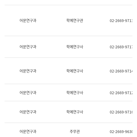
명,
교
직
육
위/
연
직
어문연구과
학예연구관
02-2669-9713
수
급,
과
전
어
화,
문
담
연
당
구
어문연구과
학예연구사
02-2669-9717
업
실
무)
어
문
연
어문연구과
학예연구사
02-2669-9714
구
과
어
문
어문연구과
학예연구사
02-2669-9712
연
구
과
(사
어문연구과
학예연구사
02-2669-9716
전
팀)
언
어
어문연구과
주무관
02-2669-9630
정