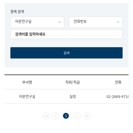
립
국
F
항목 검색
어
o
원
어문연구실
전화번호
r
조
m
직
도
국
어
원
원
장
기
획
연
수
부서명
직위/직급
전화
부
기
조
획
어문연구실
실장
02-2669-9710
직
운
및
영
업
과
무
공
첫 페이지
이전 페이지
다음 페이지
마지막 페이지
1
소
공
개
언
(부
어
서
과