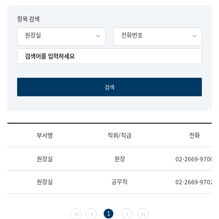
립
국
F
항목 검색
어
o
원
원장실
전화번호
r
조
m
직
도
국
어
원
원
장
기
획
연
수
부서명
직위/직급
전화
부
기
조
획
원장실
원장
02-2669-9700
직
운
및
영
업
과
원장실
공무직
02-2669-9702
무
공
소
공
개
언
(부
어
첫 페이지
이전 페이지
다음 페이지
마지막 페이지
1
서
과