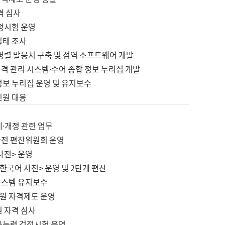
격 심사
검정시험 운영
실태 조사
병렬 말뭉치 구축 및 점역 소프트웨어 개발
격 관리 시스템·수어 종합 정보 누리집 개발
정보 누리집 운영 및 유지보수
민원 대응
제·개정 관련 업무
사전 편찬위원회 운영
사전> 운영
한국어 사전> 운영 및 2단계 편찬
시스템 유지보수
원 자격제도 운영
원 자격 심사
육능력 검정시험 운영