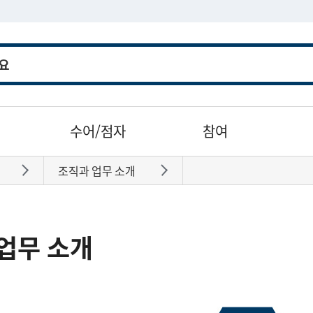
수어/점자
참여
조직과 업무 소개
바로가기
바로가기
업무 소개