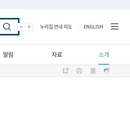
누리집 안내 지도
ENGLISH
전체 
축소
확대
알림
자료
소개
주소 복사
프린트
점자파일 내려받기
점자뷰어 보