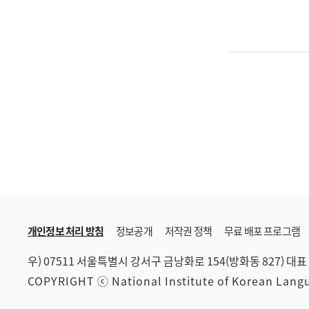
개인정보 처리 방침
정보공개
저작권 정책
무료 배포 프로그램
우) 07511 서울특별시 강서구 금낭화로 154(방화동 827)
대표 
COPYRIGHT ⓒ National Institute of Korean Lan