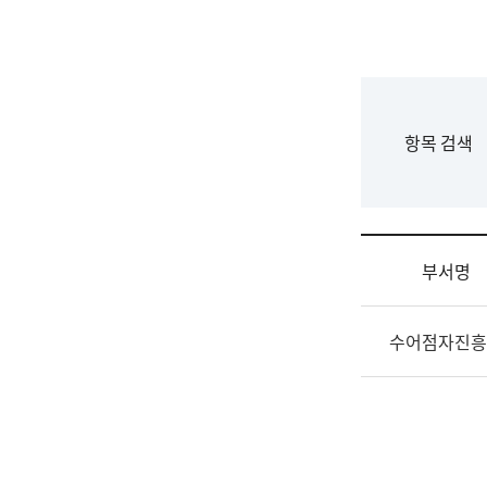
국
립
국
어
원
F
항목 검색
조
o
직
r
도
m
국
어
부서명
원
원
조
장
수어점자진흥
직
기
및
획
업
연
무
수
소
부
개
기