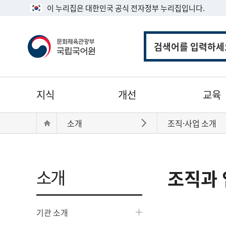
이 누리집은 대한민국 공식 전자정부 누리집입니다.
통
합
검
색
주
지식
개선
교육
메
뉴
현
Home
소개
조직·사업 소개
바로가기
재
위
치:
소개
조직과 
기관 소개