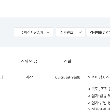
- 수어점자진흥과
전화번호
직위/직급
전화
과
과장
02-2669-9690
ㅇ 수어점자진
ㅇ 국회, 조직 
ㅇ 점자 법규 
ㅇ 점자 규범 
ㅇ 점자교원 