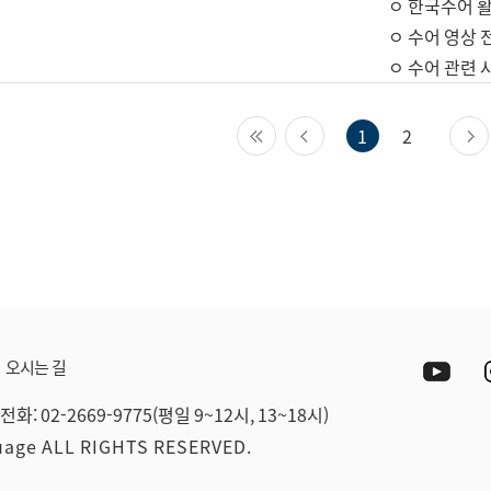
ㅇ 한국수어 활
ㅇ 수어 영상 
ㅇ 수어 관련 
첫 페이지
이전 페이지
1
2
Yout
오시는 길
전화: 02-2669-9775(평일 9~12시, 13~18시)
guage ALL RIGHTS RESERVED.