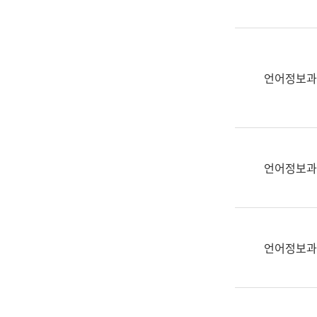
(부
획
서
운
명,
영
직
과
위/
언어정보과
공
직
공
급,
언
전
어
화,
과
담
교
언어정보과
당
육
업
연
무)
수
과
언어정보과
어
문
연
구