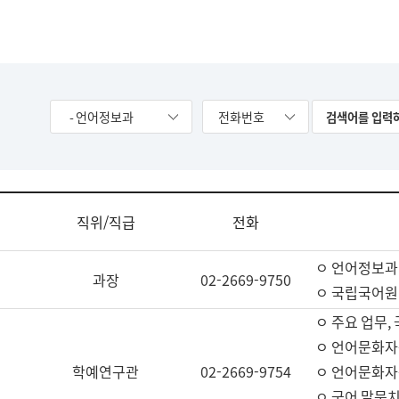
- 언어정보과
전화번호
직위/직급
전화
ㅇ 언어정보과
과장
02-2669-9750
ㅇ 국립국어원
ㅇ 주요 업무,
ㅇ 언어문화자
학예연구관
02-2669-9754
ㅇ 언어문화자
ㅇ 국어 말뭉치