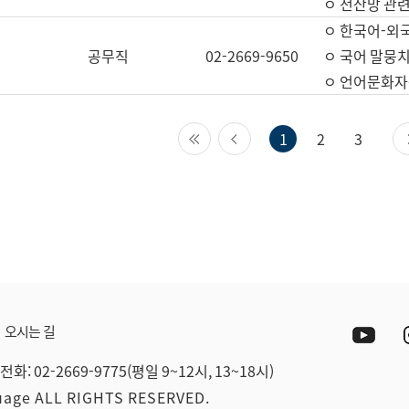
ㅇ 전산망 관련
ㅇ 한국어-외
공무직
02-2669-9650
ㅇ 국어 말뭉치
ㅇ 언어문화자원
첫 페이지
이전 페이지
1
2
3
Yout
오시는 길
전화: 02-2669-9775(평일 9~12시, 13~18시)
guage ALL RIGHTS RESERVED.