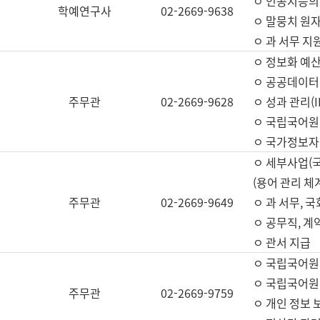
ㅇ 인공지능의
학예연구사
02-2669-9638
ㅇ 말뭉치 원자
ㅇ 과 서무 지
ㅇ 정보화 예산
ㅇ 공공데이터 
주무관
02-2669-9628
ㅇ 성과 관리(
ㅇ 국립국어원
ㅇ 국가정보자
ㅇ 세부사업(
(용어 관리 체
주무관
02-2669-9649
ㅇ 과 서무, 
ㅇ 공무직, 계
ㅇ 관서 지급
ㅇ 국립국어원
ㅇ 국립국어원
주무관
02-2669-9759
ㅇ 개인 정보 