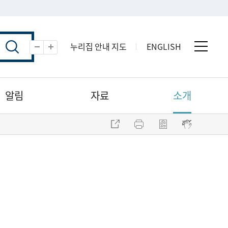
누리집 안내 지도
ENGLISH
전체 
축소
확대
알림
자료
소개
주소 복사
프린트
점자파일 내려받기
점자뷰어 보