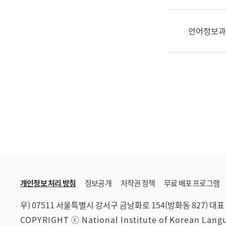
한
국
어
언어정보과
진
흥
과
수
어
점
자
진
흥
과
개인정보 처리 방침
정보공개
저작권 정책
무료 배포 프로그램
우) 07511 서울특별시 강서구 금낭화로 154(방화동 827)
대표 
COPYRIGHT ⓒ National Institute of Korean Lan