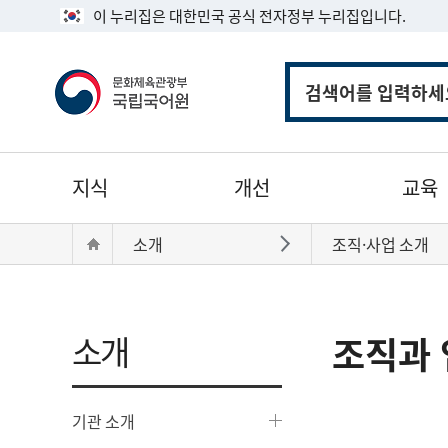
이 누리집은 대한민국 공식 전자정부 누리집입니다.
통
합
검
색
주
지식
개선
교육
메
뉴
현
Home
소개
조직·사업 소개
바로가기
재
위
치:
소개
조직과 
기관 소개