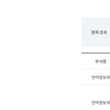
국
립
국
어
원
F
항목 검색
조
o
직
r
도
m
국
어
부서명
원
원
조
장
언어정보과
직
기
및
획
업
연
무
수
소
언어정보과
부
개
기