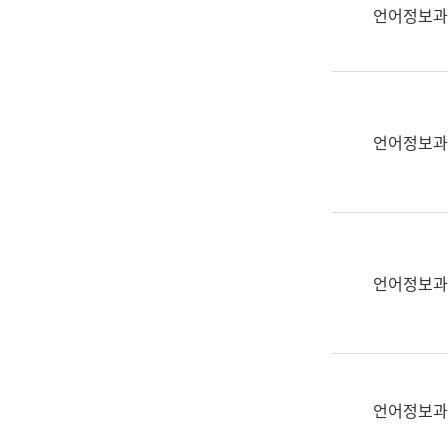
실
언어정보과
어
문
연
구
과
언어정보과
어
문
연
구
과
(사
언어정보과
전
팀)
언
어
정
언어정보과
보
과