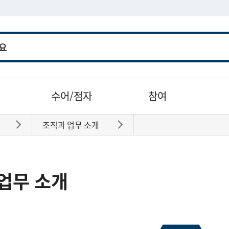
수어/점자
참여
조직과 업무 소개
바로가기
바로가기
업무 소개