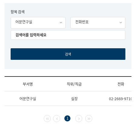
립
국
F
항목 검색
어
o
원
어문연구실
전화번호
r
조
m
직
도
국
어
원
원
장
기
획
연
수
부서명
직위/직급
전화
부
기
조
획
어문연구실
실장
02-2669-9710
직
운
및
영
업
과
무
공
첫 페이지
이전 페이지
다음 페이지
마지막 페이지
1
소
공
개
언
(부
어
서
과