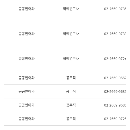
명,
교
공공언어과
학예연구사
02-2669-9738
직
육
위/
연
직
수
급,
과
전
어
공공언어과
학예연구사
02-2669-9733
화,
문
담
연
당
구
업
실
무)
어
공공언어과
학예연구사
02-2669-9724
문
연
구
과
공공언어과
공무직
02-2669-9667
어
문
연
공공언어과
공무직
02-2669-9639
구
과
(사
공공언어과
공무직
02-2669-9680
전
팀)
언
공공언어과
공무직
02-2669-9728
어
정