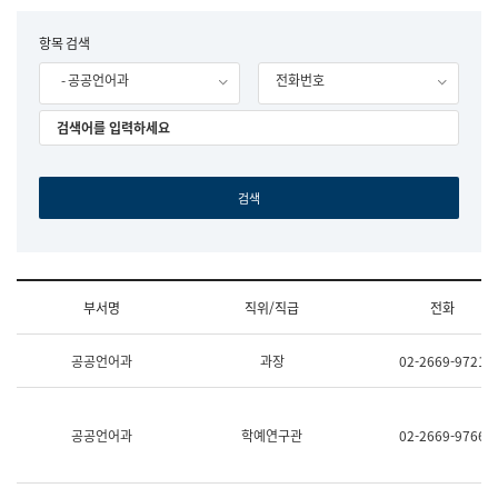
립
국
F
항목 검색
어
o
원
- 공공언어과
전화번호
r
조
m
직
도
국
어
원
원
장
기
획
연
수
부서명
직위/직급
전화
부
기
조
획
공공언어과
과장
02-2669-9721
직
운
및
영
업
과
무
공
공공언어과
학예연구관
02-2669-9766
소
공
개
언
(부
어
서
과