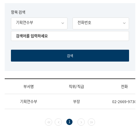
립
국
F
항목 검색
어
o
원
기획연수부
전화번호
r
조
m
직
도
국
어
원
원
장
기
획
연
수
부서명
직위/직급
전화
부
기
조
획
기획연수부
부장
02-2669-9730
직
운
및
영
업
과
무
공
첫 페이지
이전 페이지
다음 페이지
마지막 페이지
1
소
공
개
언
(부
어
서
과