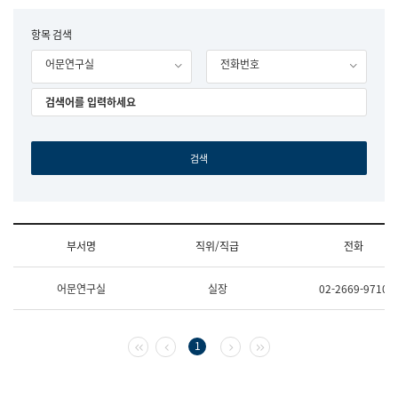
립
국
F
항목 검색
어
o
원
어문연구실
전화번호
r
조
m
직
도
국
어
원
원
장
기
획
연
수
부서명
직위/직급
전화
부
기
조
획
어문연구실
실장
02-2669-9710
직
운
및
영
업
과
무
공
첫 페이지
이전 페이지
다음 페이지
마지막 페이지
1
소
공
개
언
(부
어
서
과