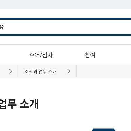
수어/점자
참여
조직과 업무 소개
바로가기
바로가기
업무 소개