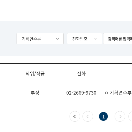
기획연수부
전화번호
직위/직급
전화
부장
02-2669-9730
ㅇ 기획연수부
첫 페이지
이전 페이지
다
1