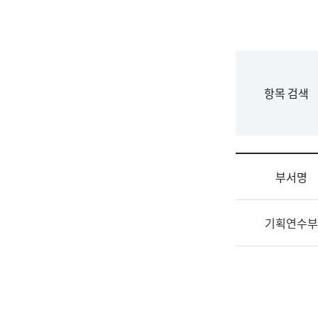
국
립
국
어
원
F
항목 검색
조
o
직
r
도
m
국
어
부서명
원
원
조
장
기획연수부
직
기
및
획
업
연
무
수
소
부
개
기