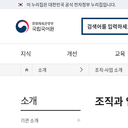
이 누리집은 대한민국 공식 전자정부 누리집입니다.
통
합
검
색
주
지식
개선
교육
메
뉴
현
Home
소개
조직·사업 소개
바로가기
재
위
치:
소개
조직과 
기관 소개