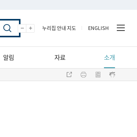
누리집 안내 지도
ENGLISH
전체 
축소
확대
알림
자료
소개
주소 복사
프린트
점자파일 내려받기
점자뷰어 보